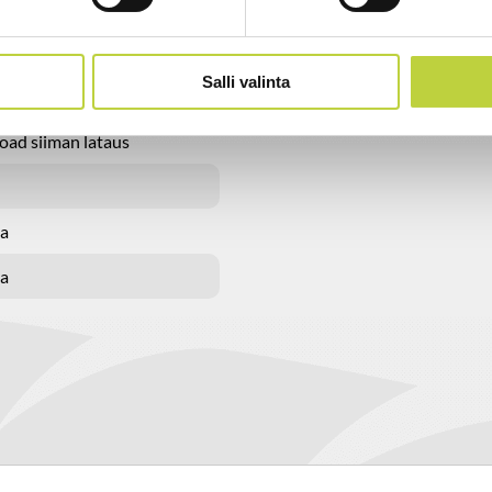
Salli valinta
i/hiilikuitu
oad siiman lataus
ta
ta