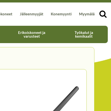
okoneet
Jälleenmyyjät
Konemyynti
Myymälä
Erikoiskoneet ja
Työkalut ja
varusteet
kemikaalit