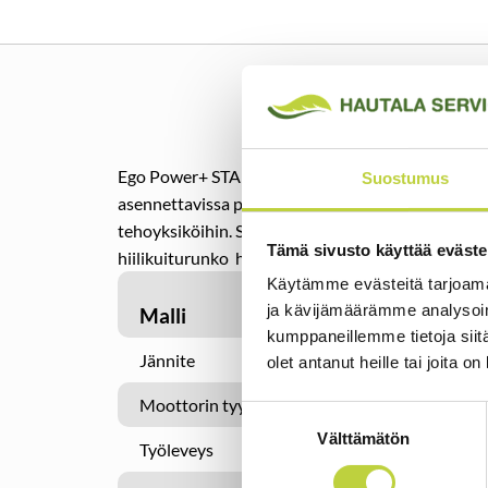
Ego Power+ STA1600 Multi-Tool siimaleikkurilisä
Suostumus
asennettavissa pikalukituksella PH1420E ja PHX
tehoyksiköihin. Siiman Powerload-moottoroitu si
Tämä sivusto käyttää eväste
hiilikuiturunko helpottavat työskentelyä
Käytämme evästeitä tarjoama
ja kävijämäärämme analysoim
Malli
Ego 
kumppaneillemme tietoja siitä
Jännite
56V
olet antanut heille tai joita o
Moottorin tyyppi
Harjat
Suostumuksen
Välttämätön
valinta
Työleveys
40cm