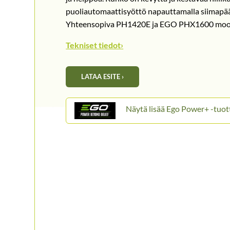
puoliautomaattisyöttö napauttamalla siimap
Yhteensopiva PH1420E ja EGO PHX1600 moot
Tekniset tiedot
›
LATAA ESITE ›
Ego Power+ -tuot