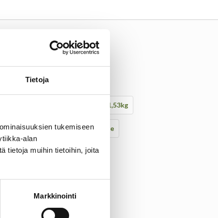
Tietoja
hin sopiva trimmeri
Paino vain 1,53kg
 ominaisuuksien tukemiseen
Siima 2,4mm
Ammattilaisille
tiikka-alan
ietoja muihin tietoihin, joita
Markkinointi