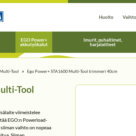
Huolto
Vaiht
EGO Power+
Imurit, puhaltimet,
akkutyökalut
harjalaitteet
»
Multi-Tool
Ego Power+ STA1600 Multi-Tool trimmeri 40cm
lti-Tool
sälaite viimeistelee
sältää EGO:n Powerload-​
 siiman vaihto on nopeaa
uitua. Siiman