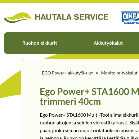
Ruohonleikkurit
Akkutyökalut
»
EGO Power+ akkutyökalut
Monitoimityökalut 
Ego Power+ STA1600 Mu
trimmeri 40cm
Ego Power+ STA1600 Multi-Tool siimaleikkurili
ruohon aitojen ja seinien vierestä tarkasti. Si
pään, jonka siiman moottorilatauksen ansiosta
ja helppoa. Runko on kevyttä ja kestävää hiilik