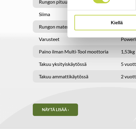
Rungon pituus
97cm
Siima
2,4mm
Kiellä
Rungon materiaali
Alumiin
Varusteet
Powerl
Paino ilman Multi-Tool moottoria
1,53kg
Takuu yksityiskäytössä
5 vuot
Takuu ammattikäytössä
2 vuot
NÄYTÄ LISÄÄ ›