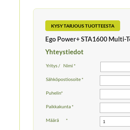
KYSY TARJOUS TUOTTEESTA
Ego Power+ STA1600 Multi-T
Yhteystiedot
Nimi *
Sähköpostiosoite *
Puhelin
Paikkakunta *
Määrä