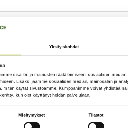
Tekniset tiedot
laite on nopeasti
Yksityiskohdat
1600 Multi-Tool
säänkelaus ja kevyt
Multi-Tool moottorei
itä
mme sisällön ja mainosten räätälöimiseen, sosiaalisen median
Työleveys 40cm
iseen. Lisäksi jaamme sosiaalisen median, mainosalan ja analy
Power+ STA1600
, miten käytät sivustoamme. Kumppanimme voivat yhdistää näitä t
n kerätty, kun olet käyttänyt heidän palvelujaan.
on
Mieltymykset
Tilastot