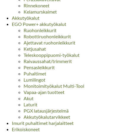
Rinnekoneet
Kelamurskaimet
Akkutyökalut
EGO Power+ akkutyökalut
Ruohonleikkurit
Robottiruohonleikkurit
Ajettavat ruohonleikkurit
Ketjusahat
Teleskooppipuomi-työkalut
Raivaussahat/trimmerit
Pensasleikkurit
Puhaltimet
Lumilingot
Monitoimityökalut Multi-Tool
Vapaa-ajan tuotteet
Akut
Laturit
PGX latausjärjestelmä
Akkutyökalutarvikkeet
Imurit puhaltimet harjalaitteet
Erikoiskoneet