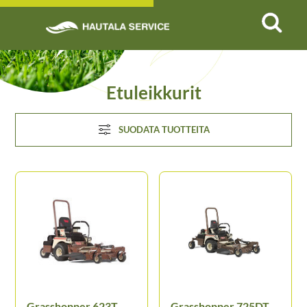
SUODATA
TUOTTEITA
Tuoteryhmä
Etuleikkurit
Valmistaja
SUODATA TUOTTEITA
Käyttövoima
Suodata
›
Nollaa valinnat ›
Grasshopper 623T
Grasshopper 725DT