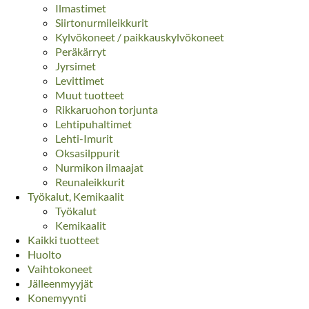
Ilmastimet
Siirtonurmileikkurit
Kylvökoneet / paikkauskylvökoneet
Peräkärryt
Jyrsimet
Levittimet
Muut tuotteet
Rikkaruohon torjunta
Lehtipuhaltimet
Lehti-Imurit
Oksasilppurit
Nurmikon ilmaajat
Reunaleikkurit
Työkalut, Kemikaalit
Työkalut
Kemikaalit
Kaikki tuotteet
Huolto
Vaihtokoneet
Jälleenmyyjät
Konemyynti