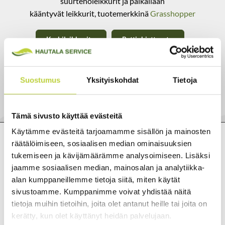
suurteholeikkurit ja paikallaan
kääntyvät leikkurit, tuotemerkkinä
Grasshopper
Keskileikkurit
Rattiohjattavat
Perässäkäveltävät
Rinnekoneet
Suostumus
Yksityiskohdat
Tietoja
Kelamurskaimet
Tämä sivusto käyttää evästeitä
Käytämme evästeitä tarjoamamme sisällön ja mainosten
räätälöimiseen, sosiaalisen median ominaisuuksien
tukemiseen ja kävijämäärämme analysoimiseen. Lisäksi
jaamme sosiaalisen median, mainosalan ja analytiikka-
alan kumppaneillemme tietoja siitä, miten käytät
sivustoamme. Kumppanimme voivat yhdistää näitä
tietoja muihin tietoihin, joita olet antanut heille tai joita on
kerätty, kun olet käyttänyt heidän palvelujaan.