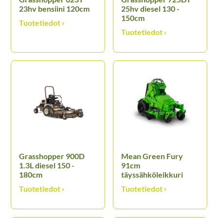
23hv bensiini 120cm
25hv diesel 130 -
150cm
Grasshopper 900D
Mean Green Fury
1.3L diesel 150 -
91cm
180cm
täyssähköleikkuri