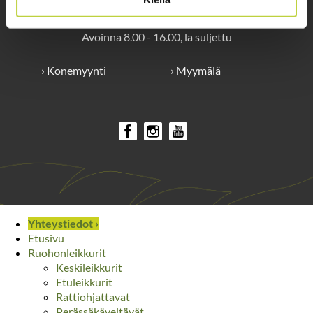
Myymälä
Avoinna 8.00 - 16.00, la suljettu
› Konemyynti
› Myymälä
Yhteystiedot ›
Etusivu
Ruohonleikkurit
Keskileikkurit
Etuleikkurit
Rattiohjattavat
Perässäkäveltävät