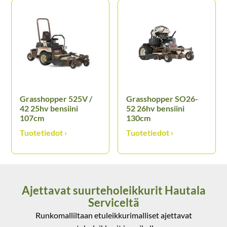
Grasshopper 525V /
Grasshopper SO26-
42 25hv bensiini
52 26hv bensiini
107cm
130cm
Ajettavat suurteholeikkurit Hautala
Serviceltä
Runkomalliltaan etuleikkurimalliset ajettavat