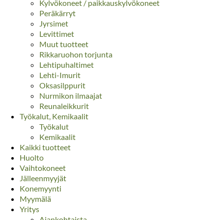
Kylvökoneet / paikkauskylvökoneet
Peräkärryt
Jyrsimet
Levittimet
Muut tuotteet
Rikkaruohon torjunta
Lehtipuhaltimet
Lehti-Imurit
Oksasilppurit
Nurmikon ilmaajat
Reunaleikkurit
Työkalut, Kemikaalit
Työkalut
Kemikaalit
Kaikki tuotteet
Huolto
Vaihtokoneet
Jälleenmyyjät
Konemyynti
Myymälä
Yritys
Ajankohtaista