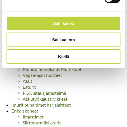
Akkutyökalut
EGO Power+ akkutyökalut
Ruohonleikkurit
Robottiruohonleikkurit
Salli kaikki
Ajettavat ruohonleikkurit
Ketjusahat
Teleskooppipuomi-työkalut
Salli valinta
Raivaussahat/trimmerit
Pensasleikkurit
Kiellä
Puhaltimet
Lumilingot
Monitoimityökalut Multi-Tool
Vapaa-ajan tuotteet
Akut
Laturit
PGX latausjärjestelmä
Akkutyökalutarvikkeet
Imurit puhaltimet harjalaitteet
Erikoiskoneet
Ilmastimet
Siirtonurmileikkurit