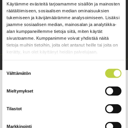
Avoinna 8.00 - 16.00, la suljettu
Käytämme evästeitä tarjoamamme sisällön ja mainosten
räätälöimiseen, sosiaalisen median ominaisuuksien
› Konemyynti
› Myymälä
tukemiseen ja kävijämäärämme analysoimiseen. Lisäksi
jaamme sosiaalisen median, mainosalan ja analytiikka-
alan kumppaneillemme tietoja siitä, miten käytät
sivustoamme. Kumppanimme voivat yhdistää näitä
tietoja muihin tietoihin, joita olet antanut heille tai joita on
kerätty, kun olet käyttänyt heidän palvelujaan.
Suostumuksen
Välttämätön
valinta
Yhteystiedot ›
Etusivu
Ruohonleikkurit
Mieltymykset
Keskileikkurit
Etuleikkurit
Rattiohjattavat
Tilastot
Perässäkäveltävät
Rinnekoneet
Kelamurskaimet
Markkinointi