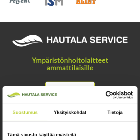
Ympäristönhoitolaitteet
ammattilaisille
OTA YHTEYTTÄ
Hautala Service / Oikea Konekauppa Pro Oy
Suostumus
Yksityiskohdat
Tietoja
Yrittäjäntie 1, 60800 Ilmajoki
Myymälä
Tämä sivusto käyttää evästeitä