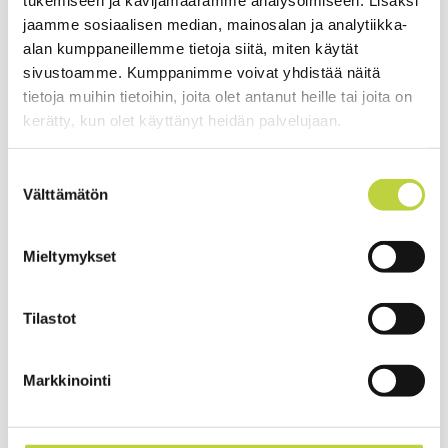
käytössä. Leikkuuterää voidaan kääntää pikalukolla
jaamme sosiaalisen median, mainosalan ja analytiikka-
haluttuun kulmaan.
alan kumppaneillemme tietoja siitä, miten käytät
sivustoamme. Kumppanimme voivat yhdistää näitä
tietoja muihin tietoihin, joita olet antanut heille tai joita on
Malli
Ego Power+ HTX5300-PA
kerätty, kun olet käyttänyt heidän palvelujaan.
Jännite
56V (Ego Power+ ARC litium akut)
Suostumuksen
Terän pituus
53cm
Välttämätön
valinta
Terämalli
Kaksoisleikkuu, kolmoisteroitettu terä
Mieltymykset
Rungon materiaali
Iskunkestävä polypropeeni/hiilikuitu
Portaaton
Kyllä - 3 nopeutta
Tilastot
tehonsäätö
Kuormittamaton
3.200 / 3.600 / 4.000 rpm
Markkinointi
kierrosluku
Terän aukeama
28mm