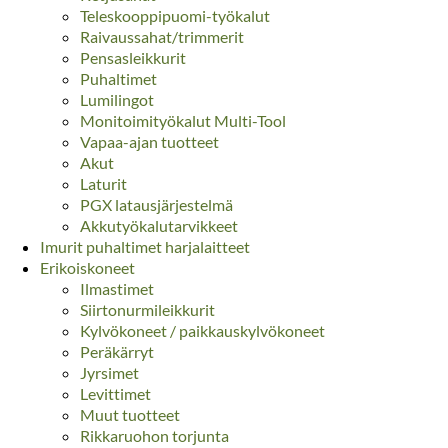
Teleskooppipuomi-työkalut
Raivaussahat/trimmerit
Pensasleikkurit
Puhaltimet
Lumilingot
Monitoimityökalut Multi-Tool
Vapaa-ajan tuotteet
Akut
Laturit
PGX latausjärjestelmä
Akkutyökalutarvikkeet
Imurit puhaltimet harjalaitteet
Erikoiskoneet
Ilmastimet
Siirtonurmileikkurit
Kylvökoneet / paikkauskylvökoneet
Peräkärryt
Jyrsimet
Levittimet
Muut tuotteet
Rikkaruohon torjunta