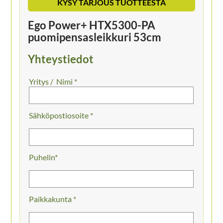
KYSY TARJOUS TUOTTEESTA
Ego Power+ HTX5300-PA
puomipensasleikkuri 53cm
Yhteystiedot
Nimi *
Sähköpostiosoite *
Puhelin
Paikkakunta *