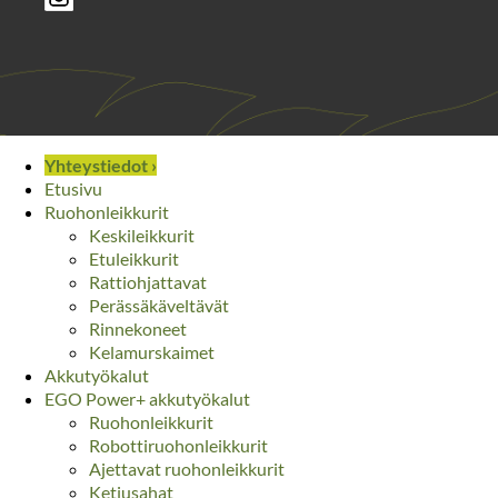
Yhteystiedot ›
Etusivu
Ruohonleikkurit
Keskileikkurit
Etuleikkurit
Rattiohjattavat
Perässäkäveltävät
Rinnekoneet
Kelamurskaimet
Akkutyökalut
EGO Power+ akkutyökalut
Ruohonleikkurit
Robottiruohonleikkurit
Ajettavat ruohonleikkurit
Ketjusahat