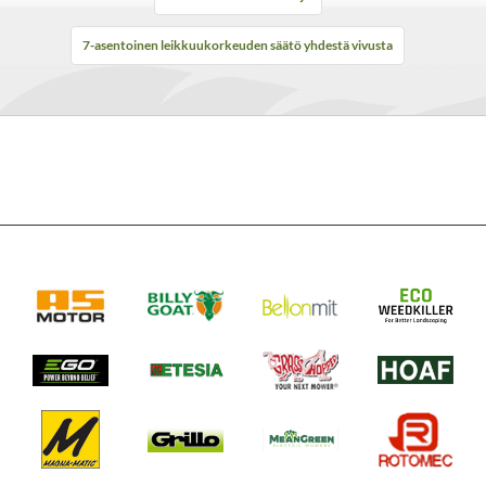
Äänenpaine
83dB(A) / 96dB(A)
LpA/LwA
7-asentoinen leikkuukorkeuden säätö yhdestä vivusta
Tärinä (m/s2)
1,35
Säilytys
Kyllä
pystyasennossa
Paino ilman akkua
31,2kg
Moottorin tyyppi
Hiiliharjaton
Takuu
5 vuotta
yksityiskäytössä
Takuu
2 vuotta
ammattikäytössä
Lisävarusteet
Sivullepurkusuoja #ASD2230
Setti
LM2236E-SP (mukana 10Ah akku +
pikalaturi)