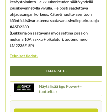
keräystoiminto. Leikkuukorkeuden säätö yhdellä
jousikevennetyllä vivulla. Helposti säädettävä
ohjaussangan korkeus. Kätevä huolto-asentoon
kääntö. Lisävarusteena saatavana sivullepurkusuoja
#ASD2230.
(Leikkuria on saatavana myös settinä jossa on
mukana 10Ah akku + pikalaturi, tuotenumero:
LM2236E-SP)
Tekniset tiedot
›
LATAA ESITE ›
Ego Power+ -
tuotteita