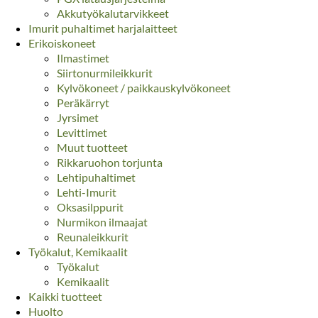
Akkutyökalutarvikkeet
Imurit puhaltimet harjalaitteet
Erikoiskoneet
Ilmastimet
Siirtonurmileikkurit
Kylvökoneet / paikkauskylvökoneet
Peräkärryt
Jyrsimet
Levittimet
Muut tuotteet
Rikkaruohon torjunta
Lehtipuhaltimet
Lehti-Imurit
Oksasilppurit
Nurmikon ilmaajat
Reunaleikkurit
Työkalut, Kemikaalit
Työkalut
Kemikaalit
Kaikki tuotteet
Huolto