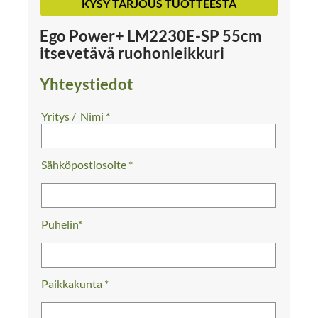
KYSY TARJOUS TUOTTEESTA
Ego Power+ LM2230E-SP 55cm
itsevetävä ruohonleikkuri
Yhteystiedot
Nimi *
Sähköpostiosoite *
Puhelin
Paikkakunta *