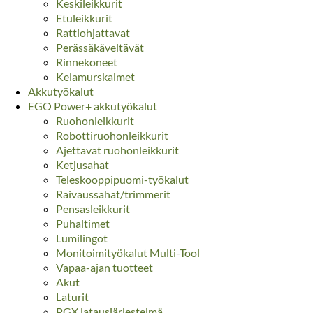
Keskileikkurit
Etuleikkurit
Rattiohjattavat
Perässäkäveltävät
Rinnekoneet
Kelamurskaimet
Akkutyökalut
EGO Power+ akkutyökalut
Ruohonleikkurit
Robottiruohonleikkurit
Ajettavat ruohonleikkurit
Ketjusahat
Teleskooppipuomi-työkalut
Raivaussahat/trimmerit
Pensasleikkurit
Puhaltimet
Lumilingot
Monitoimityökalut Multi-Tool
Vapaa-ajan tuotteet
Akut
Laturit
PGX latausjärjestelmä