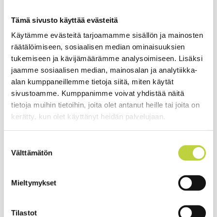
voit liikkua ahtaissa paikoissa ja päästä lähelle puita
täydellisen leikkuutuloksen saamiseksi.
Tämä sivusto käyttää evästeitä
Käytämme evästeitä tarjoamamme sisällön ja mainosten
Akkukäyttöiset ruohonleikkurimme EGO Power+ on
räätälöimiseen, sosiaalisen median ominaisuuksien
kehitetty helpottamaan nurmikonhoitoa. Tämän
tukemiseen ja kävijämäärämme analysoimiseen. Lisäksi
itsevetävän mallin ansiosta kaltevien puutarhojen hoito ei
jaamme sosiaalisen median, mainosalan ja analytiikka-
ole enää uuvuttavaa.
alan kumppaneillemme tietoja siitä, miten käytät
sivustoamme. Kumppanimme voivat yhdistää näitä
Komposiittirakenteinen teräkotelo takaa kevyemmän
tietoja muihin tietoihin, joita olet antanut heille tai joita on
painon (31,2 kg ilman akkua) ja säädettävän aisan 3
kerätty, kun olet käyttänyt heidän palvelujaan.
korkeutta optimoivat käyttömukavuutta entisestään.
Suostumuksen
Leikkuri on helppo huoltaa ja puhdistaa asettamalla se
Välttämätön
valinta
tukevasti pystyasentoon. Myös säilytys varastossa
pystyasennossa vie vähän tilaa ja ohjaussangan saa lisäksi
Mieltymykset
laskettua alas.
Tilastot