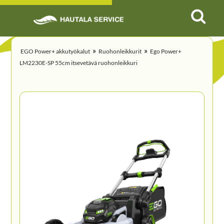
»
»
EGO Power+ akkutyökalut
Ruohonleikkurit
Ego Power+
LM2230E-SP 55cm itsevetävä ruohonleikkuri