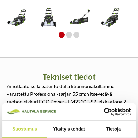
Tekniset tiedot
Ainutlaatuisella patentoidulla litiumioniakullamme
varustettu Professional-sarjan 55 cm:n itsevetävä
ruohonleikkuri EGO Power+ LM2230E-SP leikkaa jopa 2
tuntia yhdellä latauksella (12Ah akulla)
Nauti LM2230E-SP:n kevyestä käytettävyydestä. 55 cm:n
Suostumus
Yksityiskohdat
Tietoja
leikkuuleveyden ja halkaisijaltaan suurten pyörien ansiosta