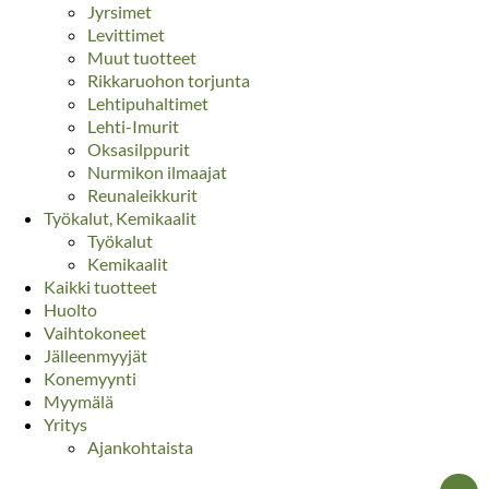
Jyrsimet
Levittimet
Muut tuotteet
Rikkaruohon torjunta
Lehtipuhaltimet
Lehti-Imurit
Oksasilppurit
Nurmikon ilmaajat
Reunaleikkurit
Työkalut, Kemikaalit
Työkalut
Kemikaalit
Kaikki tuotteet
Huolto
Vaihtokoneet
Jälleenmyyjät
Konemyynti
Myymälä
Yritys
Ajankohtaista