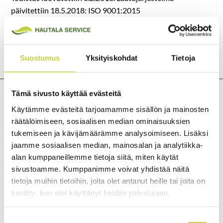
päivitettiin 18.5.2018: ISO 9001:2015
laadunhallintajärjestelmät, ISO 14001:2015
ympäristöjärjestelmät ja ISO 45001 työterveys ja
turvallisuusjärjestelmät
Suostumus
Yksityiskohdat
Tietoja
Tämä sivusto käyttää evästeitä
Käytämme evästeitä tarjoamamme sisällön ja mainosten
räätälöimiseen, sosiaalisen median ominaisuuksien
tukemiseen ja kävijämäärämme analysoimiseen. Lisäksi
jaamme sosiaalisen median, mainosalan ja analytiikka-
alan kumppaneillemme tietoja siitä, miten käytät
sivustoamme. Kumppanimme voivat yhdistää näitä
tietoja muihin tietoihin, joita olet antanut heille tai joita on
kerätty, kun olet käyttänyt heidän palvelujaan.
Suostumuksen