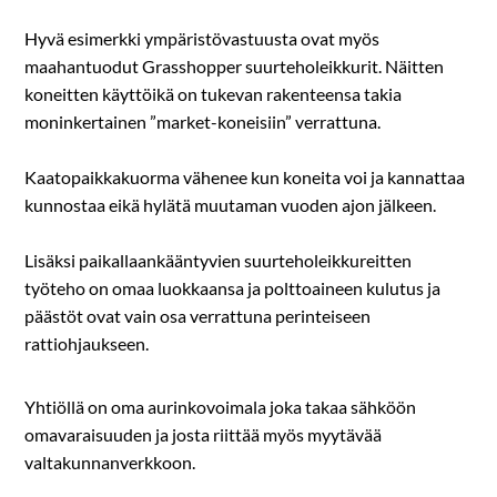
Hyvä esimerkki ympäristövastuusta ovat myös
maahantuodut Grasshopper suurteholeikkurit. Näitten
koneitten käyttöikä on tukevan rakenteensa takia
moninkertainen ”market-koneisiin” verrattuna.
Kaatopaikkakuorma vähenee kun koneita voi ja kannattaa
kunnostaa eikä hylätä muutaman vuoden ajon jälkeen.
Lisäksi paikallaankääntyvien suurteholeikkureitten
työteho on omaa luokkaansa ja polttoaineen kulutus ja
päästöt ovat vain osa verrattuna perinteiseen
rattiohjaukseen.
Yhtiöllä on oma aurinkovoimala joka takaa sähköön
omavaraisuuden ja josta riittää myös myytävää
valtakunnanverkkoon.