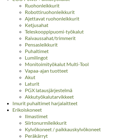
Ruohonleikkurit
Robottiruohonleikkurit
Ajettavat ruohonleikkurit
Ketjusahat
Teleskooppipuomi-työkalut
Raivaussahat/trimmerit
Pensasleikkurit
Puhaltimet
Lumilingot
Monitoimityökalut Multi-Tool
Vapaa-ajan tuotteet
Akut
Laturit
PGX latausjärjestelmä
Akkutyökalutarvikkeet
Imurit puhaltimet harjalaitteet
Erikoiskoneet
Ilmastimet
Siirtonurmileikkurit
Kylvökoneet / paikkauskylvökoneet
Peräkärryt