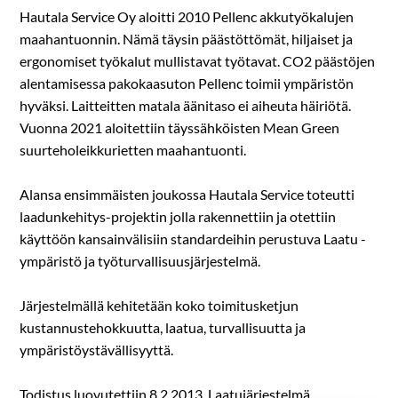
Hautala Service Oy aloitti 2010 Pellenc akkutyökalujen
maahantuonnin. Nämä täysin päästöttömät, hiljaiset ja
ergonomiset työkalut mullistavat työtavat. CO2 päästöjen
alentamisessa pakokaasuton Pellenc toimii ympäristön
hyväksi. Laitteitten matala äänitaso ei aiheuta häiriötä.
Vuonna 2021 aloitettiin täyssähköisten Mean Green
suurteholeikkurietten maahantuonti.
Alansa ensimmäisten joukossa Hautala Service toteutti
laadunkehitys-projektin jolla rakennettiin ja otettiin
käyttöön kansainvälisiin standardeihin perustuva Laatu -
ympäristö ja työturvallisuusjärjestelmä.
Järjestelmällä kehitetään koko toimitusketjun
kustannustehokkuutta, laatua, turvallisuutta ja
ympäristöystävällisyyttä.
Todistus luovutettiin 8.2.2013. Laatujärjestelmä