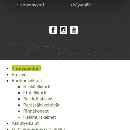
› Konemyynti
› Myymälä
Yhteystiedot ›
Etusivu
Ruohonleikkurit
Keskileikkurit
Etuleikkurit
Rattiohjattavat
Perässäkäveltävät
Rinnekoneet
Kelamurskaimet
Akkutyökalut
EGO Power+ akkutyökalut