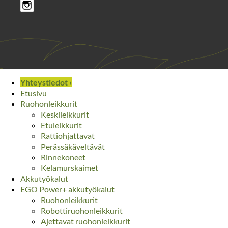
Yhteystiedot ›
Etusivu
Ruohonleikkurit
Keskileikkurit
Etuleikkurit
Rattiohjattavat
Perässäkäveltävät
Rinnekoneet
Kelamurskaimet
Akkutyökalut
EGO Power+ akkutyökalut
Ruohonleikkurit
Robottiruohonleikkurit
Ajettavat ruohonleikkurit