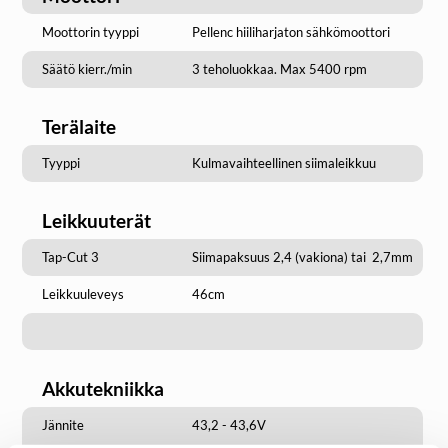
Moottorin tyyppi
Pellenc hiiliharjaton sähkömoottori
Säätö kierr./min
3 teholuokkaa. Max 5400 rpm
Terälaite
Tyyppi
Kulmavaihteellinen siimaleikkuu
Leikkuuterät
Tap-Cut 3
Siimapaksuus 2,4 (vakiona) tai 2,7mm
Leikkuuleveys
46cm
Akkutekniikka
Jännite
43,2 - 43,6V