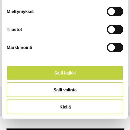
Selkeä näyttöpaneeli ohjauskahvassa
Mieltymykset
Tap-Cut 3 siimapää vakiovarusteena
Tilastot
Leikkuuleveys siimalla 460mm
Suositellut siimapaksuudet 2.4 - 2,7mm.
Runko alumiinia
Markkinointi
Suojausluokka IPX4 - ei huolta sateesta
Suositeltava akkumalli Ulib400E tai reppuakut :750 / 1200 / 1500
Salli kaikki
Takuu 2 vuotta ammattikäytössä
Salli valinta
Kiellä