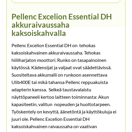
Pellenc Excelion Essential DH
akkuraivaussaha
kaksoiskahvalla
Pellenc Excelion Essential DH on tehokas
kaksoiskahvainen akkuraivaussaha. Tehokas
hiiliharjaton moottori. Runko on tasapainoinen
käytössä. Kädensijat ja valjaat ovat säädettävissä.
Suositeltava akkumalli on runkoon asennettava
Ulib400E tai mikä tahansa Pellenc reppuakuista
adapterin kanssa. Selkeä taustavalaistu
näyttöpaneeli kertoo laitteen toiminnasta: Akun
kapasiteetin, valitun nopeuden ja huoltotarpeen.
Työskentely on kevyttä, äänetöntä ja käyttökuluja ei
juuri ole. Pellenc Excelion Essential DH
kaksoiskahvainen raivaussaha on vaativan