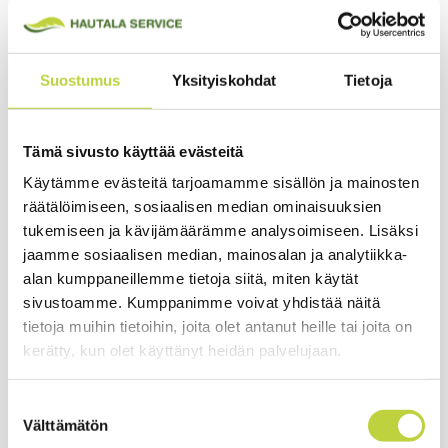
Akkusuositus
Ulib 400E tai reppuakut adapterilla:
750 / 1200 / 1500
Suostumus
Yksityiskohdat
Tietoja
Varustus
Tämä sivusto käyttää evästeitä
NÄYTÄ LISÄÄ ›
Tap-Cut 3 siimapää
Vakiovaruste
Käytämme evästeitä tarjoamamme sisällön ja mainosten
räätälöimiseen, sosiaalisen median ominaisuuksien
Raivausvaljaat
Vakiovaruste
tukemiseen ja kävijämäärämme analysoimiseen. Lisäksi
jaamme sosiaalisen median, mainosalan ja analytiikka-
Pellenc Excelion Essential DH
Mitat
alan kumppaneillemme tietoja siitä, miten käytät
Paino
5,9kg ilman siimapäätä (Ulib 200E
sivustoamme. Kumppanimme voivat yhdistää näitä
Huipputehokas kaksoiskahvainen, akkukäyttöinen
trimmeri/raivaussaha
akun kanssa 7,3kg, 400E akun kanssa
tietoja muihin tietoihin, joita olet antanut heille tai joita on
8,2kg)
kerätty, kun olet käyttänyt heidän palvelujaan.
Paino ainoastaan 5,9kg
Suostumuksen
Säädettävä nopeus. 3 esisäädettävää tehoaluetta. Max 5400 rpm
Välttämätön
valinta