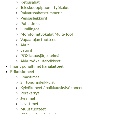
Ketjusahat
Teleskooppipuomi-työkalut
Raivaussahat/trimmerit
Pensasleikkurit
Puhaltimet
Lumilingot
Monitoimityökalut Multi-Tool
Vapaa-ajan tuotteet
Akut
Laturit
PGX latausjärjestelmä
Akkutyökalutarvikkeet
Imurit puhaltimet harjalaitteet
Erikoiskoneet
Ilmastimet
Siirtonurmileikkurit
Kylvökoneet / paikkauskylvökoneet
Peräkärryt
Jyrsimet
Levittimet
Muut tuotteet