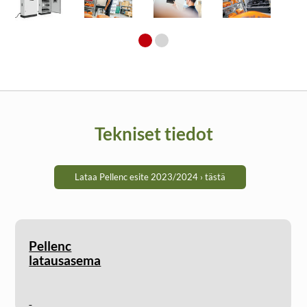
Tekniset tiedot
Lataa Pellenc esite 2023/2024 › tästä
Pellenc
latausasema