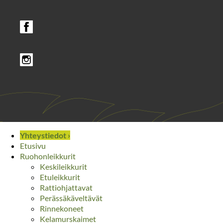
Yhteystiedot ›
Etusivu
Ruohonleikkurit
Keskileikkurit
Etuleikkurit
Rattiohjattavat
Perässäkäveltävät
Rinnekoneet
Kelamurskaimet