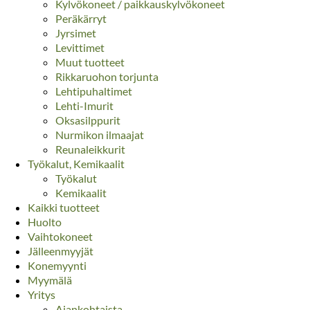
Kylvökoneet / paikkauskylvökoneet
Peräkärryt
Jyrsimet
Levittimet
Muut tuotteet
Rikkaruohon torjunta
Lehtipuhaltimet
Lehti-Imurit
Oksasilppurit
Nurmikon ilmaajat
Reunaleikkurit
Työkalut, Kemikaalit
Työkalut
Kemikaalit
Kaikki tuotteet
Huolto
Vaihtokoneet
Jälleenmyyjät
Konemyynti
Myymälä
Yritys
Ajankohtaista