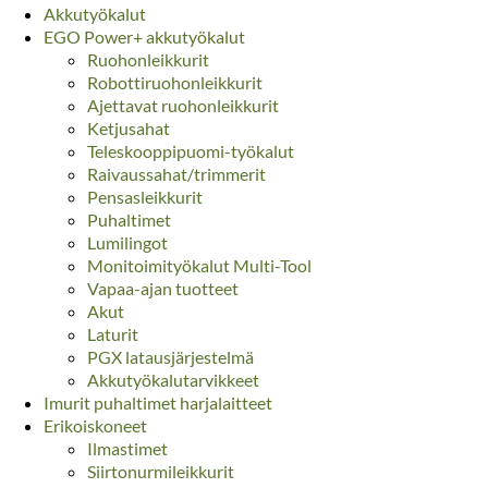
Akkutyökalut
EGO Power+ akkutyökalut
Ruohonleikkurit
Robottiruohonleikkurit
Ajettavat ruohonleikkurit
Ketjusahat
Teleskooppipuomi-työkalut
Raivaussahat/trimmerit
Pensasleikkurit
Puhaltimet
Lumilingot
Monitoimityökalut Multi-Tool
Vapaa-ajan tuotteet
Akut
Laturit
PGX latausjärjestelmä
Akkutyökalutarvikkeet
Imurit puhaltimet harjalaitteet
Erikoiskoneet
Ilmastimet
Siirtonurmileikkurit