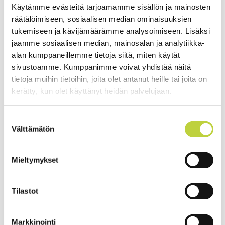
Käytämme evästeitä tarjoamamme sisällön ja mainosten
Paino ilman latureita
83kg
räätälöimiseen, sosiaalisen median ominaisuuksien
tukemiseen ja kävijämäärämme analysoimiseen. Lisäksi
Paino latureineen
96kg
jaamme sosiaalisen median, mainosalan ja analytiikka-
alan kumppaneillemme tietoja siitä, miten käytät
sivustoamme. Kumppanimme voivat yhdistää näitä
tietoja muihin tietoihin, joita olet antanut heille tai joita on
kerätty, kun olet käyttänyt heidän palvelujaan.
Suostumuksen
Pellenc latausasema monien akkujen samanaikaiseen lataukseen ja
ylläpitoon
Välttämätön
valinta
Asemaan sopii 10 akkua joista 2 pikalaturin taakse
Mieltymykset
Ohjattavissa kännykän softalla
Tilastot
Näyttää halutessa säästöt euroina verrattuna bensiinimoottorien
käyttöön
Markkinointi