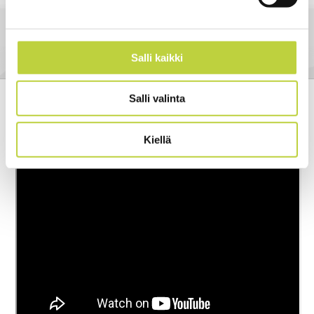
Näyttää CO-päästöjen eron bensiinimoottoreihin verrattuna
Laturit ja kaapelit siististi yhdessä paikassa
Salli kaikki
Salli valinta
Kiellä