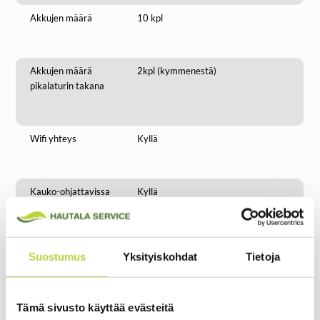
Akkujen määrä
10 kpl
Akkujen määrä
2kpl (kymmenestä)
pikalaturin takana
Wifi yhteys
Kyllä
Kauko-ohjattavissa
Kyllä
kännykän softan
kautta
Suostumus
Yksityiskohdat
Tietoja
Mitat pituus x
800 x 1100 x 400mm
korkeus x leveys
Tämä sivusto käyttää evästeitä