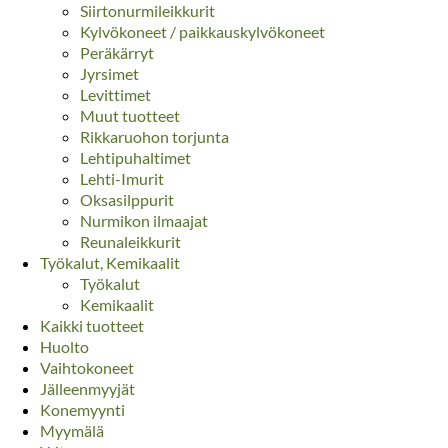
Siirtonurmileikkurit
Kylvökoneet / paikkauskylvökoneet
Peräkärryt
Jyrsimet
Levittimet
Muut tuotteet
Rikkaruohon torjunta
Lehtipuhaltimet
Lehti-Imurit
Oksasilppurit
Nurmikon ilmaajat
Reunaleikkurit
Työkalut, Kemikaalit
Työkalut
Kemikaalit
Kaikki tuotteet
Huolto
Vaihtokoneet
Jälleenmyyjät
Konemyynti
Myymälä