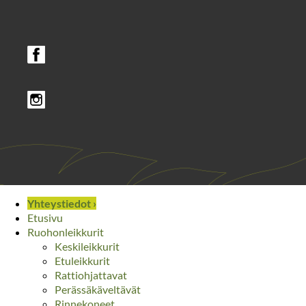
Yhteystiedot ›
Etusivu
Ruohonleikkurit
Keskileikkurit
Etuleikkurit
Rattiohjattavat
Perässäkäveltävät
Rinnekoneet