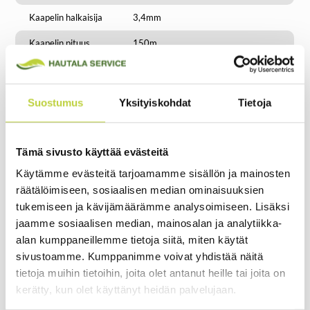
Kaapelin halkaisija
3,4mm
Kaapelin pituus
150m
Hakasten lukumäärä
300kpl
pakkauksessa
Suostumus
Yksityiskohdat
Tietoja
Liitin
3kpl
Jatkoliitin
2kpl
Tämä sivusto käyttää evästeitä
Käytämme evästeitä tarjoamamme sisällön ja mainosten
räätälöimiseen, sosiaalisen median ominaisuuksien
tukemiseen ja kävijämäärämme analysoimiseen. Lisäksi
jaamme sosiaalisen median, mainosalan ja analytiikka-
alan kumppaneillemme tietoja siitä, miten käytät
sivustoamme. Kumppanimme voivat yhdistää näitä
tietoja muihin tietoihin, joita olet antanut heille tai joita on
kerätty, kun olet käyttänyt heidän palvelujaan.