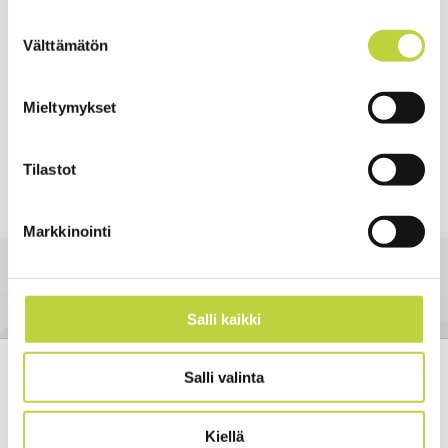
Suostumuksen
Välttämätön
valinta
Mieltymykset
NÄYTÄ LISÄÄ ›
Tilastot
Asennussarja "S"
150m rajakaapeli
Markkinointi
Kaapelin paksuus 3,4mm
Salli kaikki
Salli valinta
Kiellä