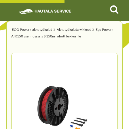
»
»
EGO Power+ akkutyökalut
Akkutyökalutarvikkeet
Ego Power+
AIK150 asennussarja S 150m robottileikkurille