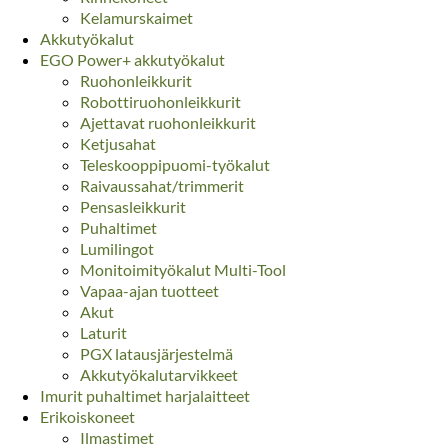
Kelamurskaimet
Akkutyökalut
EGO Power+ akkutyökalut
Ruohonleikkurit
Robottiruohonleikkurit
Ajettavat ruohonleikkurit
Ketjusahat
Teleskooppipuomi-työkalut
Raivaussahat/trimmerit
Pensasleikkurit
Puhaltimet
Lumilingot
Monitoimityökalut Multi-Tool
Vapaa-ajan tuotteet
Akut
Laturit
PGX latausjärjestelmä
Akkutyökalutarvikkeet
Imurit puhaltimet harjalaitteet
Erikoiskoneet
Ilmastimet