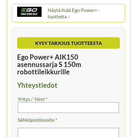
Ego Power+ -
tuotteita
KYSY TARJOUS TUOTTEESTA
Ego Power+ AIK150
asennussarja S 150m
robottileikkurille
Yhteystiedot
Nimi *
Sähköpostiosoite *