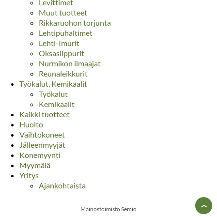
Levittimet
Muut tuotteet
Rikkaruohon torjunta
Lehtipuhaltimet
Lehti-Imurit
Oksasilppurit
Nurmikon ilmaajat
Reunaleikkurit
Työkalut, Kemikaalit
Työkalut
Kemikaalit
Kaikki tuotteet
Huolto
Vaihtokoneet
Jälleenmyyjät
Konemyynti
Myymälä
Yritys
Ajankohtaista
›
Mainostoimisto Semio