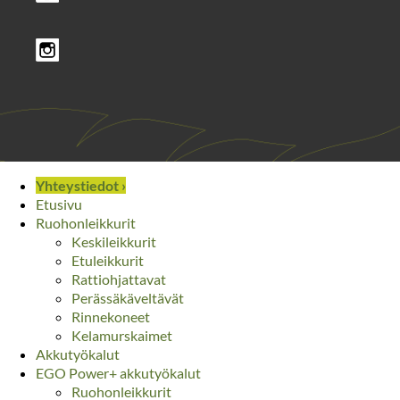
Yhteystiedot ›
Etusivu
Ruohonleikkurit
Keskileikkurit
Etuleikkurit
Rattiohjattavat
Perässäkäveltävät
Rinnekoneet
Kelamurskaimet
Akkutyökalut
EGO Power+ akkutyökalut
Ruohonleikkurit