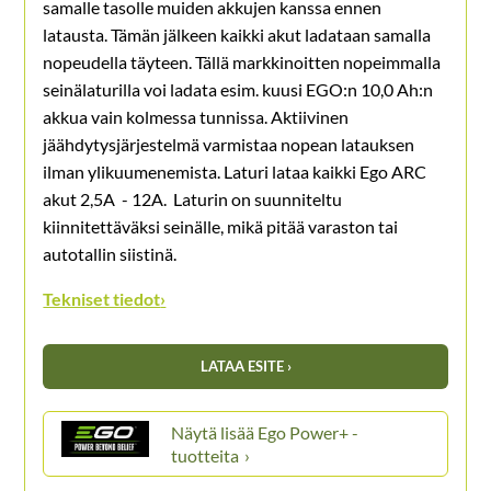
samalle tasolle muiden akkujen kanssa ennen
latausta. Tämän jälkeen kaikki akut ladataan samalla
nopeudella täyteen. Tällä markkinoitten nopeimmalla
seinälaturilla voi ladata esim. kuusi EGO:n 10,0 Ah:n
akkua vain kolmessa tunnissa. Aktiivinen
jäähdytysjärjestelmä varmistaa nopean latauksen
ilman ylikuumenemista. Laturi lataa kaikki Ego ARC
akut 2,5A - 12A. Laturin on suunniteltu
kiinnitettäväksi seinälle, mikä pitää varaston tai
autotallin siistinä.
Tekniset tiedot
›
LATAA ESITE ›
Ego Power+ -
tuotteita