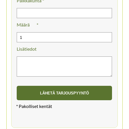
Paikkakunta *
Määrä
Lisätiedot