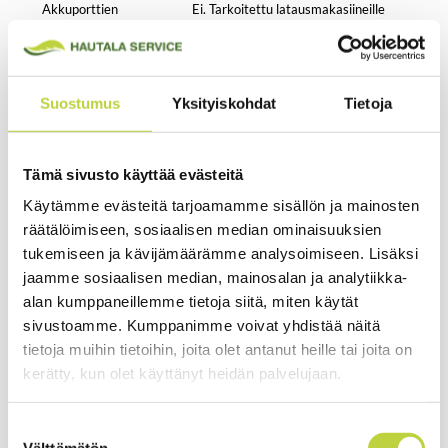
Akkuporttien
Ei. Tarkoitettu latausmakasiineille
lukumäärä
Wifi / IoT
Ei
Suostumus
Yksityiskohdat
Tietoja
Maksimi latausvirta
22A
20A akkumäärän
n. 60min
latausaika
Tämä sivusto käyttää evästeitä
30A akkumäärän
n. 90min
Käytämme evästeitä tarjoamamme sisällön ja mainosten
latausaika
räätälöimiseen, sosiaalisen median ominaisuuksien
tukemiseen ja kävijämäärämme analysoimiseen. Lisäksi
40A akkumäärän
n. 120min
jaamme sosiaalisen median, mainosalan ja analytiikka-
latausaika
alan kumppaneillemme tietoja siitä, miten käytät
48A akkumäärän
n. 140min
sivustoamme. Kumppanimme voivat yhdistää näitä
latausaika
tietoja muihin tietoihin, joita olet antanut heille tai joita on
kerätty, kun olet käyttänyt heidän palvelujaan.
60A akkumäärän
n. 180min
latausaika
Suostumuksen
72A akkumäärän
n. 210min
Välttämätön