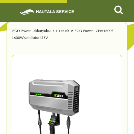
»
»
EGO Power+ akkutyökalut
Laturit
EGO Power+ CHV1600E
1600W seinälaturi 56V