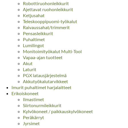
Robottiruohonleikkurit
Ajettavat ruohonleikkurit
Ketjusahat
Teleskooppipuomi-työkalut
Raivaussahat/trimmerit
Pensasleikkurit
Puhaltimet
Lumilingot
Monitoimityökalut Multi-Tool
Vapaa-ajan tuotteet
Akut
Laturit
PGX latausjärjestelmä
Akkutyökalutarvikkeet
Imurit puhaltimet harjalaitteet
Erikoiskoneet
Ilmastimet
Siirtonurmileikkurit
Kylvökoneet / paikkauskylvökoneet
Peräkärryt
Jyrsimet