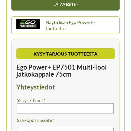
LATAA ESITE ›
Ego Power+ -
tuotteita
KYSY TARJOUS TUOTTEESTA
Ego Power+ EP7501 Multi-Tool
jatkokappale 75cm
Yhteystiedot
Nimi *
Sähköpostiosoite *