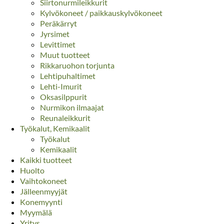
Siirtonurmileikkurit
Kylvökoneet / paikkauskylvökoneet
Peräkärryt
Jyrsimet
Levittimet
Muut tuotteet
Rikkaruohon torjunta
Lehtipuhaltimet
Lehti-Imurit
Oksasilppurit
Nurmikon ilmaajat
Reunaleikkurit
Työkalut, Kemikaalit
Työkalut
Kemikaalit
Kaikki tuotteet
Huolto
Vaihtokoneet
Jälleenmyyjät
Konemyynti
Myymälä
Yritys