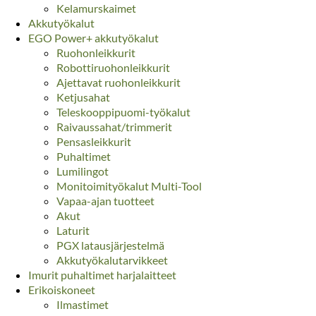
Kelamurskaimet
Akkutyökalut
EGO Power+ akkutyökalut
Ruohonleikkurit
Robottiruohonleikkurit
Ajettavat ruohonleikkurit
Ketjusahat
Teleskooppipuomi-työkalut
Raivaussahat/trimmerit
Pensasleikkurit
Puhaltimet
Lumilingot
Monitoimityökalut Multi-Tool
Vapaa-ajan tuotteet
Akut
Laturit
PGX latausjärjestelmä
Akkutyökalutarvikkeet
Imurit puhaltimet harjalaitteet
Erikoiskoneet
Ilmastimet