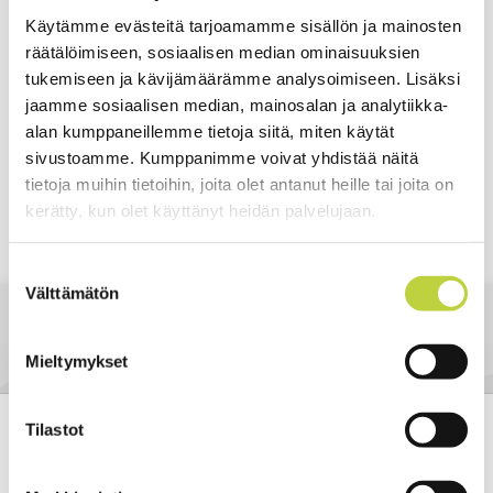
Käytämme evästeitä tarjoamamme sisällön ja mainosten
räätälöimiseen, sosiaalisen median ominaisuuksien
tukemiseen ja kävijämäärämme analysoimiseen. Lisäksi
jaamme sosiaalisen median, mainosalan ja analytiikka-
alan kumppaneillemme tietoja siitä, miten käytät
sivustoamme. Kumppanimme voivat yhdistää näitä
NÄYTÄ LISÄÄ ›
tietoja muihin tietoihin, joita olet antanut heille tai joita on
kerätty, kun olet käyttänyt heidän palvelujaan.
Suostumuksen
Multi-Tool moottoreihin sopiva jatkokappale
Paino vain 0,6kg
Välttämätön
valinta
Pituus 78cm
Ammattilaisille
Mieltymykset
Tilastot
Ego Power+ Multi-tool EP7501
(vastaava) jatkovarren asennus