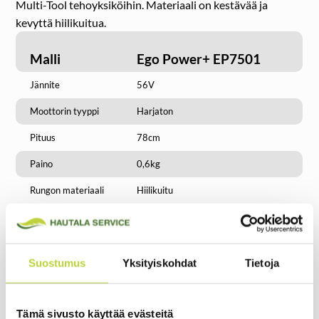
Multi-Tool tehoyksiköihin. Materiaali on kestävää ja
kevyttä hiilikuitua.
Malli
Ego Power+ EP7501
Jännite
56V
Moottorin tyyppi
Harjaton
Pituus
78cm
Paino
0,6kg
Rungon materiaali
Hiilikuitu
Takuu
5 vuotta
yksityiskäytössä
Takuu
2 vuotta
Suostumus
Yksityiskohdat
Tietoja
ammattikäytössä
Tämä sivusto käyttää evästeitä