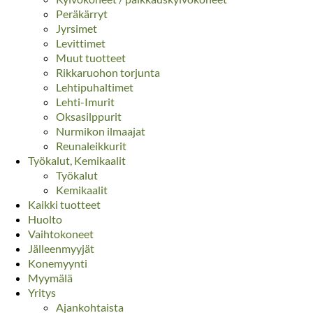
Peräkärryt
Jyrsimet
Levittimet
Muut tuotteet
Rikkaruohon torjunta
Lehtipuhaltimet
Lehti-Imurit
Oksasilppurit
Nurmikon ilmaajat
Reunaleikkurit
Työkalut, Kemikaalit
Työkalut
Kemikaalit
Kaikki tuotteet
Huolto
Vaihtokoneet
Jälleenmyyjät
Konemyynti
Myymälä
Yritys
Ajankohtaista