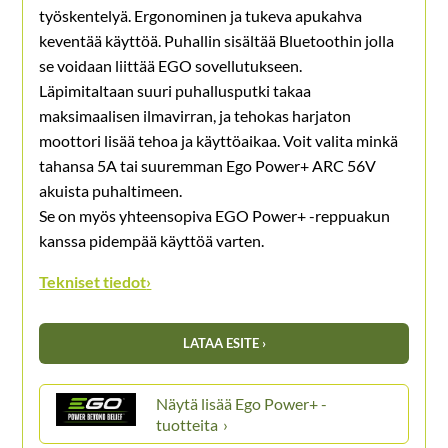
työskentelyä. Ergonominen ja tukeva apukahva
keventää käyttöä. Puhallin sisältää Bluetoothin jolla
se voidaan liittää EGO sovellutukseen.
Läpimitaltaan suuri puhallusputki takaa
maksimaalisen ilmavirran, ja tehokas harjaton
moottori lisää tehoa ja käyttöaikaa. Voit valita minkä
tahansa 5A tai suuremman Ego Power+ ARC 56V
akuista puhaltimeen.
Se on myös yhteensopiva EGO Power+ -​reppuakun
kanssa pidempää käyttöä varten.
Tekniset tiedot
›
LATAA ESITE ›
Ego Power+ -
tuotteita