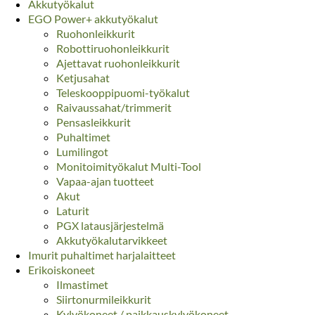
Akkutyökalut
EGO Power+ akkutyökalut
Ruohonleikkurit
Robottiruohonleikkurit
Ajettavat ruohonleikkurit
Ketjusahat
Teleskooppipuomi-työkalut
Raivaussahat/trimmerit
Pensasleikkurit
Puhaltimet
Lumilingot
Monitoimityökalut Multi-Tool
Vapaa-ajan tuotteet
Akut
Laturit
PGX latausjärjestelmä
Akkutyökalutarvikkeet
Imurit puhaltimet harjalaitteet
Erikoiskoneet
Ilmastimet
Siirtonurmileikkurit
Kylvökoneet / paikkauskylvökoneet