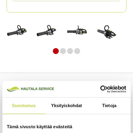
Tekniset tiedot
Ego Power+ LBX1000 on markkinoitten ylivoimaisesti
Suostumus
Yksityiskohdat
Tietoja
tehokkain akkukäyttöinen käsipuhallin ja se on täydellinen
valinta ammattilaisille puutarhan tai pihan siistimiseen
lehdistä ja roskista. Ilman puhallusnopeutta säädetään
Tämä sivusto käyttää evästeitä
vaivattomasti yhdellä kädellä. Ergonominen lisäkahva