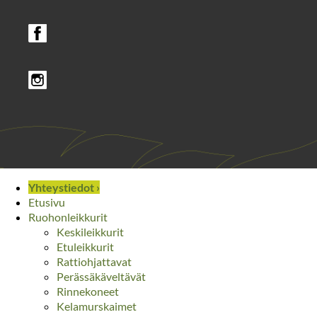
Yhteystiedot ›
Etusivu
Ruohonleikkurit
Keskileikkurit
Etuleikkurit
Rattiohjattavat
Perässäkäveltävät
Rinnekoneet
Kelamurskaimet