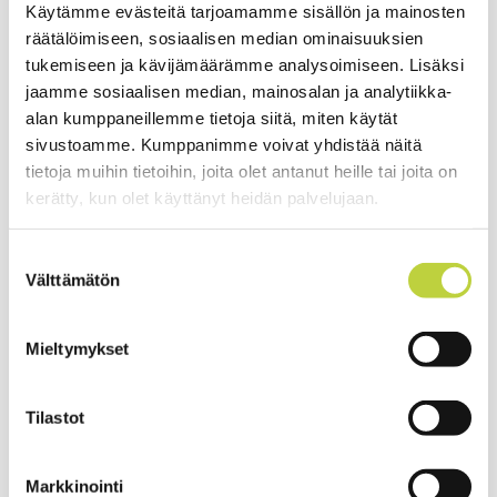
Käytämme evästeitä tarjoamamme sisällön ja mainosten
keventää työskentelyä
räätälöimiseen, sosiaalisen median ominaisuuksien
tukemiseen ja kävijämäärämme analysoimiseen. Lisäksi
jaamme sosiaalisen median, mainosalan ja analytiikka-
Malli
Ego Power+ LBX1000
alan kumppaneillemme tietoja siitä, miten käytät
Jännite
56V
sivustoamme. Kumppanimme voivat yhdistää näitä
tietoja muihin tietoihin, joita olet antanut heille tai joita on
Ilman määrä
1700m3/h
kerätty, kun olet käyttänyt heidän palvelujaan.
Puhallusvoima
32N
Suostumuksen
Ilman nopeus
299km/h
Välttämätön
valinta
Rungon materiaali
Iskunkestävä
polypropeeni/magnesium
Mieltymykset
Puhallustehon säätö
Portaaton + lukittuva säätö + boost-
toiminto
Tilastot
Äänenpaine
86dB(A) / 98dB(A)
LpA/LwA
Markkinointi