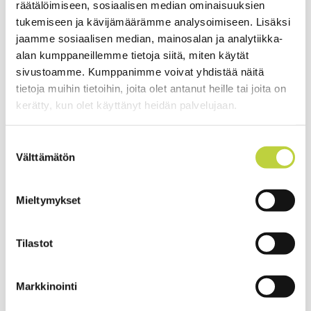
räätälöimiseen, sosiaalisen median ominaisuuksien
tukemiseen ja kävijämäärämme analysoimiseen. Lisäksi
jaamme sosiaalisen median, mainosalan ja analytiikka-
Malli
Ego Power+ STX4500
alan kumppaneillemme tietoja siitä, miten käytät
Jännite
56V (Ego Power+ ARC litium akut)
sivustoamme. Kumppanimme voivat yhdistää näitä
tietoja muihin tietoihin, joita olet antanut heille tai joita on
Työleveys
45cm (siimapäällä) 30cm
kerätty, kun olet käyttänyt heidän palvelujaan.
(kolmioterällä)
Rungon materiaali
Iskunkestävä polypropeeni/hiilikuitu
Suostumuksen
Välttämätön
valinta
Rungon pituussäätö
Kiinteä 183cm
Portaaton
Kyllä, 3-tehoaluetta
Mieltymykset
tehonsäätö
Kuormittamaton
3550/4500/5200 rpm portaattomasti
kierrosluku
Tilastot
Siima
2,7mm (vakio, max 3,0mm)
Markkinointi
Alakahva
U-kahva, pikasäätö