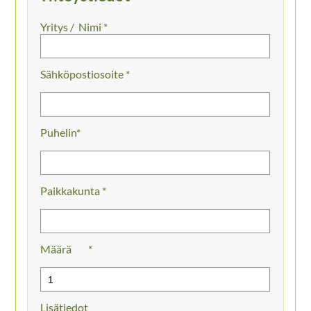
Nimi *
Sähköpostiosoite *
Puhelin
Paikkakunta *
Määrä
Lisätiedot