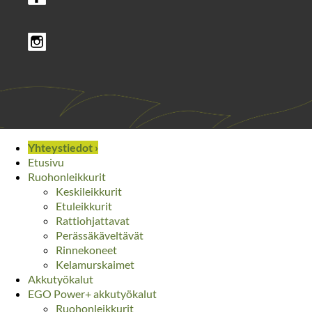
Yhteystiedot ›
Etusivu
Ruohonleikkurit
Keskileikkurit
Etuleikkurit
Rattiohjattavat
Perässäkäveltävät
Rinnekoneet
Kelamurskaimet
Akkutyökalut
EGO Power+ akkutyökalut
Ruohonleikkurit