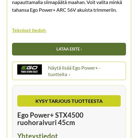
napauttamalla siimapäätä maahan. Voit valita minkä
tahansa Ego Power+ ARC 56V akuista trimmeriin.
Tekniset tiedot
›
LATAA ESITE ›
Ego Power+ -
tuotteita
KYSY TARJOUS TUOTTEESTA
Ego Power+ STX4500
ruohoraivuri 45cm
Yhteystiedot