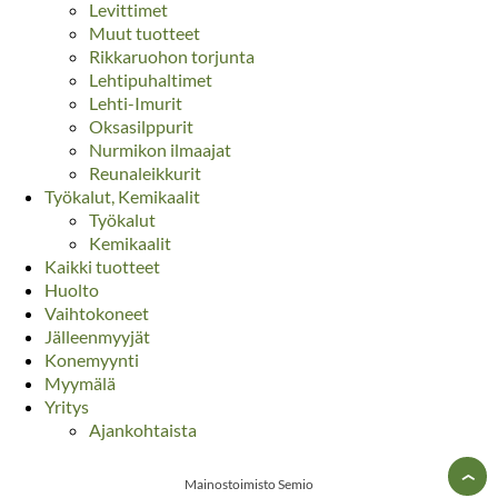
Levittimet
Muut tuotteet
Rikkaruohon torjunta
Lehtipuhaltimet
Lehti-Imurit
Oksasilppurit
Nurmikon ilmaajat
Reunaleikkurit
Työkalut, Kemikaalit
Työkalut
Kemikaalit
Kaikki tuotteet
Huolto
Vaihtokoneet
Jälleenmyyjät
Konemyynti
Myymälä
Yritys
Ajankohtaista
›
Mainostoimisto Semio