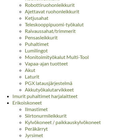
Robottiruohonleikkurit
Ajettavat ruohonleikkurit
Ketjusahat
Teleskooppipuomi-työkalut
Raivaussahat/trimmerit
Pensasleikkurit
Puhaltimet
Lumilingot
Monitoimityökalut Multi-Tool
Vapaa-ajan tuotteet
Akut
Laturit
PGX latausjärjestelmä
Akkutyökalutarvikkeet
Imurit puhaltimet harjalaitteet
Erikoiskoneet
Ilmastimet
Siirtonurmileikkurit
Kylvökoneet / paikkauskylvökoneet
Peräkärryt
Jyrsimet