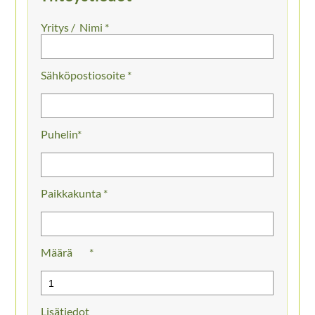
Nimi *
Sähköpostiosoite *
Puhelin
Paikkakunta *
Määrä
Lisätiedot