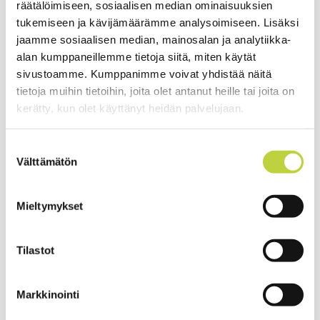
räätälöimiseen, sosiaalisen median ominaisuuksien
tukemiseen ja kävijämäärämme analysoimiseen. Lisäksi
jaamme sosiaalisen median, mainosalan ja analytiikka-
Malli
Ego Power+ STX4500
alan kumppaneillemme tietoja siitä, miten käytät
Jännite
56V (Ego Power+ ARC litium akut)
sivustoamme. Kumppanimme voivat yhdistää näitä
tietoja muihin tietoihin, joita olet antanut heille tai joita on
Työleveys
45cm (siimapäällä) 30cm
kerätty, kun olet käyttänyt heidän palvelujaan.
(kolmioterällä)
Rungon materiaali
Iskunkestävä polypropeeni/hiilikuitu
Suostumuksen
Välttämätön
valinta
Rungon pituussäätö
Kiinteä 183cm
Portaaton
Kyllä, 3-tehoaluetta
Mieltymykset
tehonsäätö
Kuormittamaton
3550/4500/5200 rpm portaattomasti
kierrosluku
Tilastot
Siima
2,7mm (vakio, max 3,0mm)
Markkinointi
Alakahva
U-kahva, pikasäätö