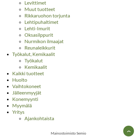
Levittimet
Muut tuotteet
Rikkaruohon torjunta
Lehtipuhaltimet
Lehti-Imurit
Oksasilppurit
Nurmikon ilmaajat
Reunaleikkurit
Työkalut, Kemikaalit
Työkalut
Kemikaalit
Kaikki tuotteet
Huolto
Vaihtokoneet
Jälleenmyyjät
Konemyynti
Myymälä
Yritys
Ajankohtaista
›
Mainostoimisto Semio