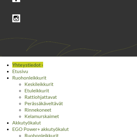
Yhteystiedot ›
Etusivu
Ruohonleikkurit
Keskileikkurit
Etuleikkurit
Rattiohjattavat
Perässäkäveltävät
Rinnekoneet
Kelamurskaimet
Akkutyökalut
EGO Power+ akkutyökalut
Ruohonleikkurit