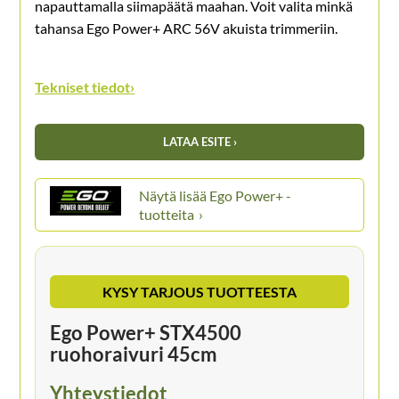
napauttamalla siimapäätä maahan. Voit valita minkä
tahansa Ego Power+ ARC 56V akuista trimmeriin.
Tekniset tiedot
›
LATAA ESITE ›
Ego Power+ -
tuotteita
KYSY TARJOUS TUOTTEESTA
Ego Power+ STX4500
ruohoraivuri 45cm
Yhteystiedot