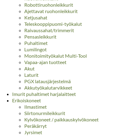
Robottiruohonleikkurit
Ajettavat ruohonleikkurit
Ketjusahat
Teleskooppipuomi-työkalut
Raivaussahat/trimmerit
Pensasleikkurit
Puhaltimet
Lumilingot
Monitoimityökalut Multi-Tool
Vapaa-ajan tuotteet
Akut
Laturit
PGX latausjärjestelmä
Akkutyökalutarvikkeet
Imurit puhaltimet harjalaitteet
Erikoiskoneet
Ilmastimet
Siirtonurmileikkurit
Kylvökoneet / paikkauskylvökoneet
Peräkärryt
Jyrsimet