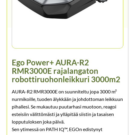
Ego Power+ AURA-R2
RMR3000E rajalangaton
robottiruohonleikkuri 3000m2
AURA-R2 RMR3000E on suunniteltu jopa 3000 m²
nurmikoille, tuoden älykkään ja johdottoman leikkuun
pihallesi. Se mukautuu puutarhasi muotoon, reagoi
esteisiin välittömästi ja ylläpitää siistin ja tasaisen
lopputuloksen joka päivä.
Sen ytimessä on PATH IQ™, EGOn edistynyt