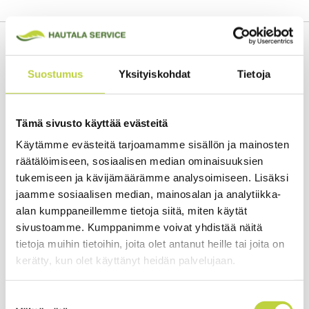
Tekniset tiedot
Suostumus
Yksityiskohdat
Tietoja
AURA-R2 RMR3000E on suunniteltu jopa 3000 m²
nurmikoille, tuoden älykkään ja johdottoman leikkuun
pihallesi. Se mukautuu puutarhasi muotoon, reagoi
Tämä sivusto käyttää evästeitä
esteisiin välittömästi ja ylläpitää siistin ja tasaisen
Käytämme evästeitä tarjoamamme sisällön ja mainosten
lopputuloksen joka päivä.
räätälöimiseen, sosiaalisen median ominaisuuksien
Sen ytimessä on PATH IQ™, EGOn edistynyt
tukemiseen ja kävijämäärämme analysoimiseen. Lisäksi
navigointijärjestelmä, joka yhdistää RTK*-, VSLAM*- ja
jaamme sosiaalisen median, mainosalan ja analytiikka-
VIO*-tekniikat.
alan kumppaneillemme tietoja siitä, miten käytät
Nämä teknologiat toimivat yhdessä kartoittaen ja ohjaten
sivustoamme. Kumppanimme voivat yhdistää näitä
leikkuria senttitarkalla tarkkuudella, suunnitellen
tietoja muihin tietoihin, joita olet antanut heille tai joita on
tehokkaat ja päällekkäisyyksistä vapaat leikkuureitit ilman
kerätty, kun olet käyttänyt heidän palvelujaan.
rajalankoja.
PATH IQ™ kartoittaa, mukautuu ja korjaa reaaliajassa,
Suostumuksen