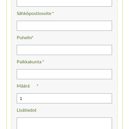
Sähköpostiosoite *
Puhelin
Paikkakunta *
Määrä
Lisätiedot