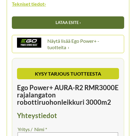
Tekniset tiedot
›
LATAA ESITE ›
Ego Power+ -
tuotteita
KYSY TARJOUS TUOTTEESTA
Ego Power+ AURA-R2 RMR3000E
rajalangaton
robottiruohonleikkuri 3000m2
Yhteystiedot
Nimi *