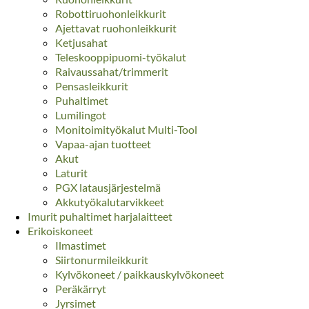
Robottiruohonleikkurit
Ajettavat ruohonleikkurit
Ketjusahat
Teleskooppipuomi-työkalut
Raivaussahat/trimmerit
Pensasleikkurit
Puhaltimet
Lumilingot
Monitoimityökalut Multi-Tool
Vapaa-ajan tuotteet
Akut
Laturit
PGX latausjärjestelmä
Akkutyökalutarvikkeet
Imurit puhaltimet harjalaitteet
Erikoiskoneet
Ilmastimet
Siirtonurmileikkurit
Kylvökoneet / paikkauskylvökoneet
Peräkärryt
Jyrsimet