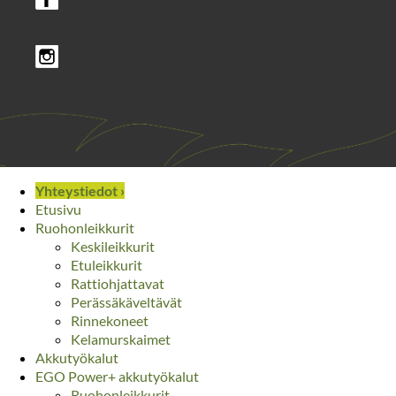
yksityiskäytössä
Setti
RMR3000E + latausasema +
ARA2000 antenni
Yhteystiedot ›
Etusivu
Ruohonleikkurit
Keskileikkurit
Etuleikkurit
Rattiohjattavat
Perässäkäveltävät
Rinnekoneet
Kelamurskaimet
Akkutyökalut
EGO Power+ akkutyökalut
Ruohonleikkurit