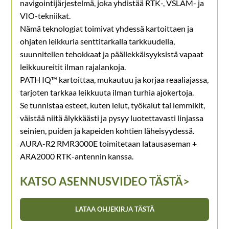
navigointijärjestelmä, joka yhdistää RTK-, VSLAM- ja
VIO-tekniikat.
Nämä teknologiat toimivat yhdessä kartoittaen ja
ohjaten leikkuria senttitarkalla tarkkuudella,
suunnitellen tehokkaat ja päällekkäisyyksistä vapaat
leikkuureitit ilman rajalankoja.
PATH IQ™ kartoittaa, mukautuu ja korjaa reaaliajassa,
tarjoten tarkkaa leikkuuta ilman turhia ajokertoja.
Se tunnistaa esteet, kuten lelut, työkalut tai lemmikit,
väistää niitä älykkäästi ja pysyy luotettavasti linjassa
seinien, puiden ja kapeiden kohtien läheisyydessä.
AURA-R2 RMR3000E toimitetaan latausaseman +
ARA2000 RTK-antennin kanssa.
KATSO ASENNUSVIDEO TÄSTÄ
>
LATAA OHJEKIRJA TÄSTÄ