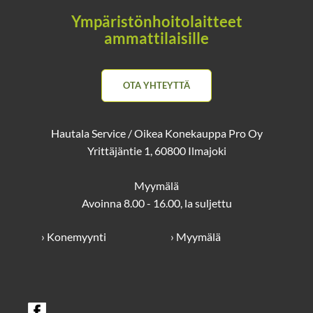
Leikkuualue/lataus
330m3
Ympäristönhoitolaitteet
Erillisalueitten
Maks. 20kpl
ammattilaisille
lukumäärä
Maksimi maaston
50%
kallistus
OTA YHTEYTTÄ
Maksimi maaston
15%
kallistus rajalla
Hautala Service / Oikea Konekauppa Pro Oy
Yrittäjäntie 1, 60800 Ilmajoki
Leikkuukorkeudet
20 - 90mm (Sähköinen säätö)
Leikkuutapa
3 kääntyvää terää
Myymälä
Paino ilman
15kg
Avoinna 8.00 - 16.00, la suljettu
latausasemaa
› Konemyynti
› Myymälä
Robotin IP-luokka
IP66
Suojaukset
Varkaudenesto, PIN-koodi ja GPS-
seuranta
Takuu
3 vuotta