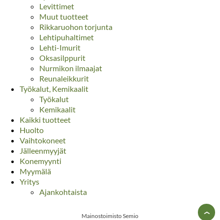
Levittimet
Muut tuotteet
Rikkaruohon torjunta
Lehtipuhaltimet
Lehti-Imurit
Oksasilppurit
Nurmikon ilmaajat
Reunaleikkurit
Työkalut, Kemikaalit
Työkalut
Kemikaalit
Kaikki tuotteet
Huolto
Vaihtokoneet
Jälleenmyyjät
Konemyynti
Myymälä
Yritys
Ajankohtaista
›
Mainostoimisto Semio