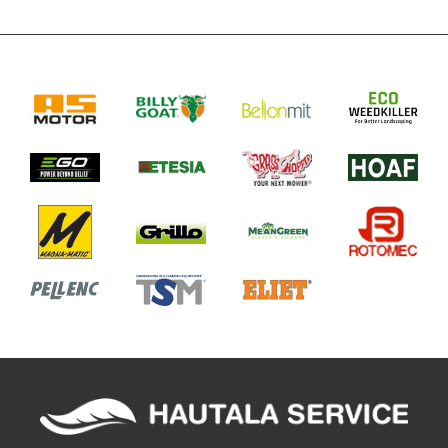
Malli
Ego Power+ AURA-R2
RMR3000E
Jännite
24V (Ego Power+ litium akut)
Akun kapasiteetti
5A
Työleveys
24cm
Leikkuurajaus
GPS, RTK, PATH IQ, VSLAM, VIO
VIestintämoduli
4G/WIFI/Bluetooth
Suositeltu
3000m2
leikkuualue
Päivittäin hoidettava
2500m2
alue (24h)
Leikkuuaika/lataus
2h