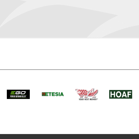
Power+ LMX5300SP
go Power+ ARC litium akut)
ävä 0 - 6,4km/h, vetävät
örät
ivalu teräsvahvikkein
 3.100 säätyy
attisesti kuormituksen
/ käsin säädettävissä
/40/51/64/78/92/105mm