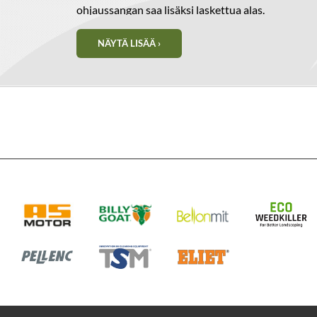
ohjaussangan saa lisäksi laskettua alas.
NÄYTÄ LISÄÄ ›
Malli
Ego 
Jännite
56V (E
Työleveys
53cm
Itsevetävä
Säädett
takapy
Rungon materiaali
Alumiin
Kuormittamaton terän kierrosluku
2.600 -
automa
mukaan 
Leikkuukorkeudet
20/31