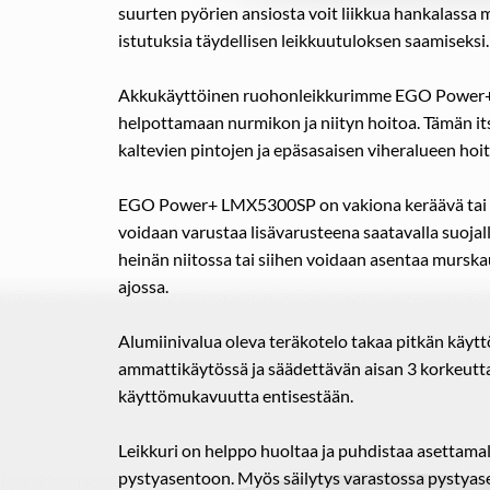
suurten pyörien ansiosta voit liikkua hankalassa m
istutuksia täydellisen leikkuutuloksen saamiseksi.
Akkukäyttöinen ruohonleikkurimme EGO Power+
helpottamaan nurmikon ja niityn hoitoa. Tämän it
kaltevien pintojen ja epäsasaisen viheralueen hoit
EGO Power+ LMX5300SP on vakiona keräävä tai 
voidaan varustaa lisävarusteena saatavalla suojal
heinän niitossa tai siihen voidaan asentaa murs
ajossa.
Alumiinivalua oleva teräkotelo takaa pitkän käyt
ammattikäytössä ja säädettävän aisan 3 korkeutt
käyttömukavuutta entisestään.
Leikkuri on helppo huoltaa ja puhdistaa asettamal
pystyasentoon. Myös säilytys varastossa pystyase