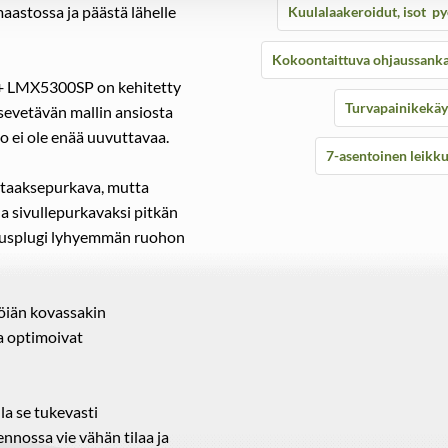
aastossa ja päästä lähelle
Kuulalaakeroidut, isot py
Kokoontaittuva ohjaussank
 LMX5300SP on kehitetty
Turvapainikekäy
sevetävän mallin ansiosta
o ei ole enää uuvuttavaa.
7-asentoinen leikk
taaksepurkava, mutta
la sivullepurkavaksi pitkän
kausplugi lyhyemmän ruohon
töiän kovassakin
a optimoivat
la se tukevasti
nnossa vie vähän tilaa ja