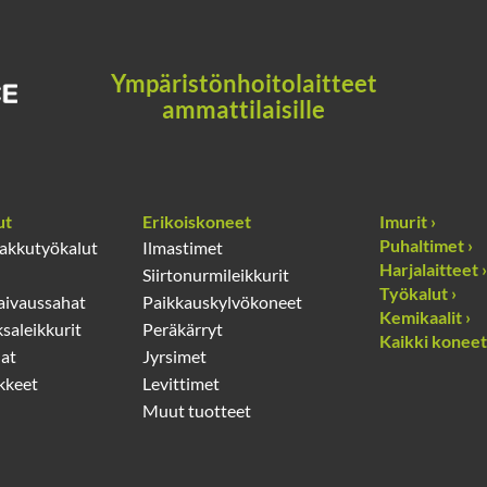
säätöä
Ympäristönhoitolaitteet
ja taaksepurku (vakio)
ammattilaisille
purku, murskaus
) / 95dB(A)
,33
ut
Erikoiskoneet
Imurit ›
Puhaltimet ›
akkutyökalut
Ilmastimet
Harjalaitteet ›
Siirtonurmileikkurit
Työkalut ›
Raivaussahat
Paikkauskylvökoneet
Kemikaalit ›
ksaleikkurit
Peräkärryt
Kaikki koneet
rjaton
at
Jyrsimet
ikkeet
Levittimet
ta
Muut tuotteet
ta
lugi, sivulleheittosuoja