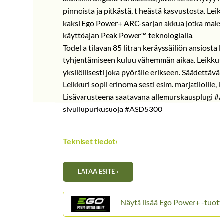
pinnoista ja pitkästä, tiheästä kasvustosta. Le
kaksi Ego Power+ ARC-sarjan akkua jotka maks
käyttöajan Peak Power™ teknologialla.
Todella tilavan 85 litran keräyssäiliön ansiosta
tyhjentämiseen kuluu vähemmän aikaa. Leikk
yksilöllisesti joka pyörälle erikseen. Säädettä
Leikkuri sopii erinomaisesti esim. marjatiloille,
Lisävarusteena saatavana allemurskausplugi 
sivullupurkusuoja #ASD5300
Tekniset tiedot
›
LATAA ESITE ›
Ego Power+ -tuot