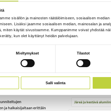
itä
mme sisällön ja mainosten räätälöimiseen, sosiaalisen median
iseen. Lisäksi jaamme sosiaalisen median, mainosalan ja analy
, miten käytät sivustoamme. Kumppanimme voivat yhdistää näitä t
n kerätty, kun olet käyttänyt heidän palvelujaan.
Mieltymykset
Tilastot
Tekniset tiedot
e varustettu Professional-
Power+ LMX5300SP leikkaa
Salli valinta
la 12Ah akulla)
Moottorite
unniteltujen
Järeä ja kestävä alumii
n ja halkaisijaltaan erittäin