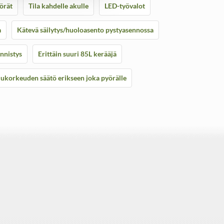
örät
Tila kahdelle akulle
LED-työvalot
a
Kätevä säilytys/huoloasento pystyasennossa
nnistys
Erittäin suuri 85L kerääjä
uukorkeuden säätö erikseen joka pyörälle