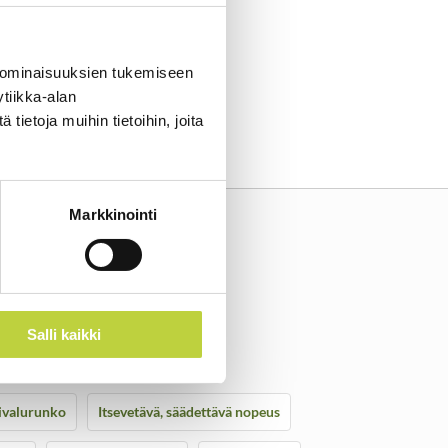
 ominaisuuksien tukemiseen
tiikka-alan
ietoja muihin tietoihin, joita
Markkinointi
Salli kaikki
ho 1600W PeakPower toiminnolla
nivalurunko
Itsevetävä, säädettävä nopeus