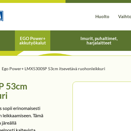
Huolto
Vaiht
EGO Power+
Imurit, puhaltimet,
akkutyökalut
harjalaitteet
Ego Power+ LMX5300SP 53cm itsevetävä ruohonleikkuri
P 53cm
ri
sopii erinomaisesti
n leikkaamiseen. Tämä
 järeällä
helposti kaltevista