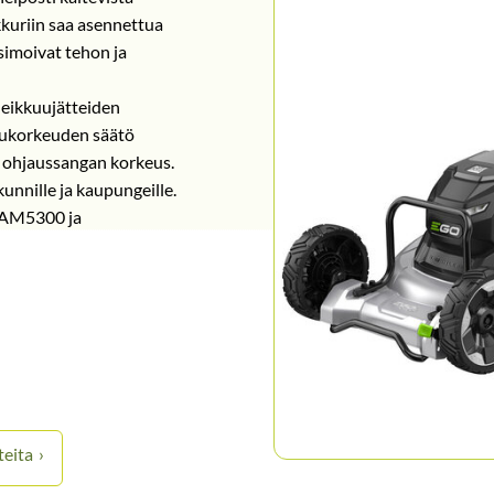
ikkuriin saa asennettua
imoivat tehon ja
 leikkuujätteiden
uukorkeuden säätö
vä ohjaussangan korkeus.
 kunnille ja kaupungeille.
#AM5300 ja
teita