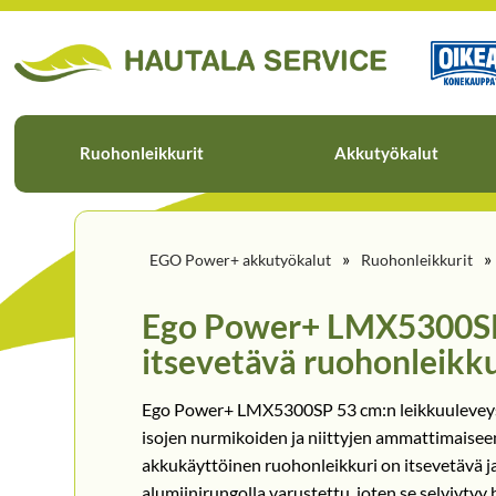
Ruohonleikkurit
Akkutyökalut
»
»
EGO Power+ akkutyökalut
Ruohonleikkurit
Ego Power+ LMX5300S
itsevetävä ruohonleikku
Ego Power+ LMX5300SP 53 cm:n leikkuuleveys 
isojen nurmikoiden ja niittyjen ammattimaisee
akkukäyttöinen ruohonleikkuri on itsevetävä ja
alumiinirungolla varustettu, joten se selviytyy 