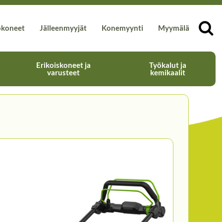
okoneet
Jälleenmyyjät
Konemyynti
Myymälä
Erikoiskoneet ja
Työkalut ja
varusteet
kemikaalit