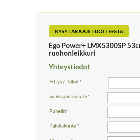
KYSY TARJOUS TUOTTEESTA
Ego Power+ LMX5300SP 53cm
ruohonleikkuri
Yhteystiedot
Nimi *
Sähköpostiosoite *
Puhelin
Paikkakunta *