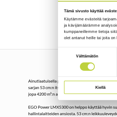
Tämä sivusto käyttää eväste
Käytämme evästeitä tarjoama
ja kävijämäärämme analysoim
kumppaneillemme tietoja siitä
olet antanut heille tai joita o
Suostumuksen
Välttämätön
valinta
Ainutlaatuisella patentoidulla litiumioniakullamm
sarjan 53 cm:n itsevetävä ruohonleikkuri EGO 
Kiellä
jopa 4200 m²:n alueen yhdellä latauksella ( kahdel
EGO Power LMX5300 on helppo käyttää hyvin su
hallintalaitteiden ansiosta. 53 cm:n leikkuuleveyde