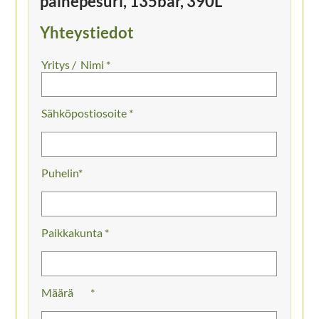
painepesuri, 135bar, 390L
Yhteystiedot
Nimi *
Sähköpostiosoite *
Puhelin
Paikkakunta *
Määrä