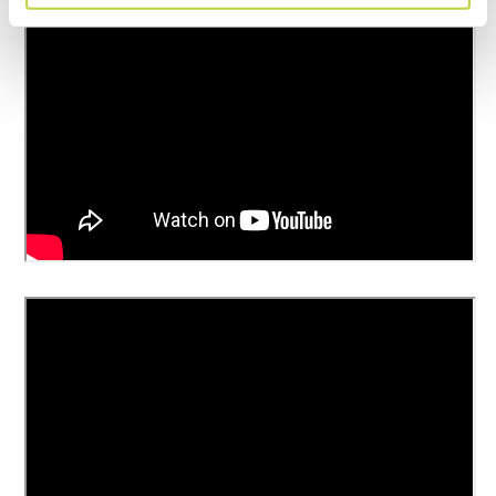
Maksimi tuloveden
40 astetta
lämpötila
Maksimi tuloveden
10bar
paine
Suihkuputki
750mm, teleskooppi, sis
kaukosäätimen
Suuttimet
Turbo, 15, 25, 40 astetta, kastelu
Vaahdotin
Toimitetaan vakiovarusteena
Imuletku
Toimitetaan vakiovarusteena
suodattimella
Paino ilman akkua ja
17kg
säiliö tyhjänä
Moottorin tyyppi
Hiiliharjaton
Setti
HPW2000E-K2757: 2 x 7,5Ah akku
+ pikalaturi