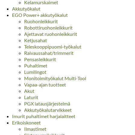
Kelamurskaimet
Akkutyökalut
EGO Power+ akkutyökalut
Ruohonleikkurit
Robottiruohonleikkurit
Ajettavat ruohonleikkurit
Ketjusahat
Teleskooppipuomi-työkalut
Raivaussahat/trimmerit
Pensasleikkurit
Puhaltimet
Lumilingot
Monitoimityökalut Multi-Tool
Vapaa-ajan tuotteet
Akut
Laturit
PGX latausjärjestelmä
Akkutyökalutarvikkeet
Imurit puhaltimet harjalaitteet
Erikoiskoneet
Ilmastimet