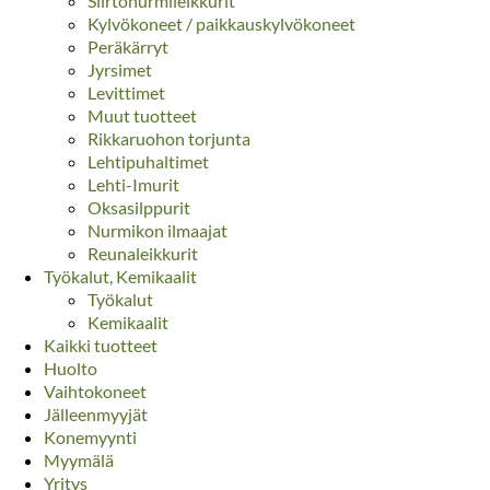
Siirtonurmileikkurit
Kylvökoneet / paikkauskylvökoneet
Peräkärryt
Jyrsimet
Levittimet
Muut tuotteet
Rikkaruohon torjunta
Lehtipuhaltimet
Lehti-Imurit
Oksasilppurit
Nurmikon ilmaajat
Reunaleikkurit
Työkalut, Kemikaalit
Työkalut
Kemikaalit
Kaikki tuotteet
Huolto
Vaihtokoneet
Jälleenmyyjät
Konemyynti
Myymälä
Yritys