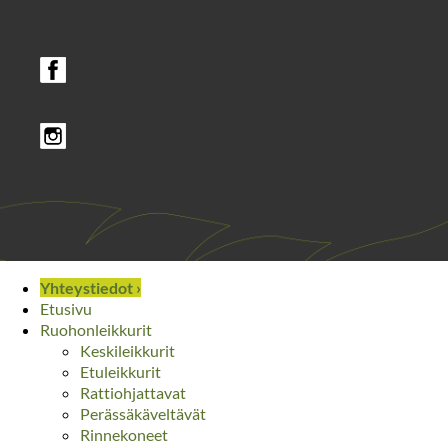
Yhteystiedot ›
Etusivu
Ruohonleikkurit
Keskileikkurit
Etuleikkurit
Rattiohjattavat
Perässäkäveltävät
Rinnekoneet