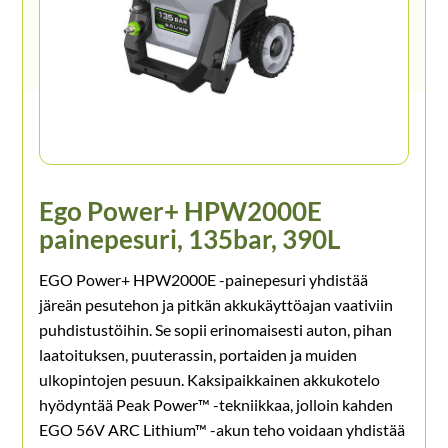
Ego Power+ HPW2000E
painepesuri, 135bar, 390L
EGO Power+ HPW2000E -painepesuri yhdistää
järeän pesutehon ja pitkän akkukäyttöajan vaativiin
puhdistustöihin. Se sopii erinomaisesti auton, pihan
laatoituksen, puuterassin, portaiden ja muiden
ulkopintojen pesuun. Kaksipaikkainen akkukotelo
hyödyntää Peak Power™ -tekniikkaa, jolloin kahden
EGO 56V ARC Lithium™ -akun teho voidaan yhdistää