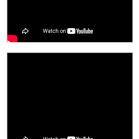
Takuu
5 vuotta
yksityiskäytössä
Takuu
1 vuosi
ammattikäytössä