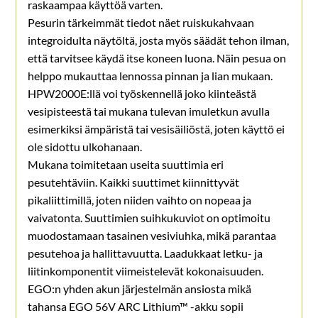
raskaampaa käyttöä varten.
Pesurin tärkeimmät tiedot näet ruiskukahvaan
integroidulta näytöltä, josta myös säädät tehon ilman,
että tarvitsee käydä itse koneen luona. Näin pesua on
helppo mukauttaa lennossa pinnan ja lian mukaan.
HPW2000E:llä voi työskennellä joko kiinteästä
vesipisteestä tai mukana tulevan imuletkun avulla
esimerkiksi ämpäristä tai vesisäiliöstä, joten käyttö ei
ole sidottu ulkohanaan.
Mukana toimitetaan useita suuttimia eri
pesutehtäviin. Kaikki suuttimet kiinnittyvät
pikaliittimillä, joten niiden vaihto on nopeaa ja
vaivatonta. Suuttimien suihkukuviot on optimoitu
muodostamaan tasainen vesiviuhka, mikä parantaa
pesutehoa ja hallittavuutta. Laadukkaat letku- ja
liitinkomponentit viimeistelevät kokonaisuuden.
EGO:n yhden akun järjestelmän ansiosta mikä
tahansa EGO 56V ARC Lithium™ -akku sopii