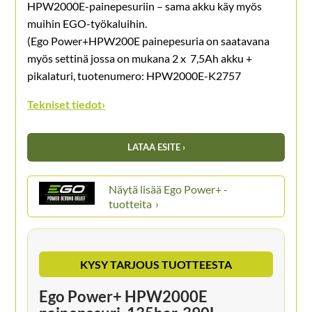
HPW2000E-painepesuriin – sama akku käy myös
muihin EGO-työkaluihin.
(Ego Power+HPW200E painepesuria on saatavana
myös settinä jossa on mukana 2 x 7,5Ah akku +
pikalaturi, tuotenumero: HPW2000E-K2757
Tekniset tiedot
›
LATAA ESITE ›
Ego Power+ -
tuotteita
KYSY TARJOUS TUOTTEESTA
Ego Power+ HPW2000E