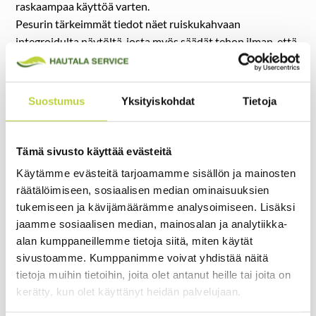
raskaampaa käyttöä varten.
Pesurin tärkeimmät tiedot näet ruiskukahvaan
integroidulta näytöltä, josta myös säädät tehon ilman, että
tarvitsee käydä itse koneen luona. Näin pesua on helppo
mukauttaa lennossa pinnan ja lian mukaan. HPW2000E:llä
voi työskennellä joko kiinteästä vesipisteestä tai mukana
Suostumus
Yksityiskohdat
Tietoja
tulevan imuletkun avulla esimerkiksi ämpäristä tai
vesisäiliöstä, joten käyttö ei ole sidottu ulkohanaan.
Mukana toimitetaan useita suuttimia eri pesutehtäviin.
Tämä sivusto käyttää evästeitä
Kaikki suuttimet kiinnittyvät pikaliittimillä, joten niiden
Käytämme evästeitä tarjoamamme sisällön ja mainosten
vaihto on nopeaa ja vaivatonta. Suuttimien suihkukuviot
räätälöimiseen, sosiaalisen median ominaisuuksien
on optimoitu muodostamaan tasainen vesiviuhka, mikä
tukemiseen ja kävijämäärämme analysoimiseen. Lisäksi
parantaa pesutehoa ja hallittavuutta. Suuttimet: Turbo, 15
jaamme sosiaalisen median, mainosalan ja analytiikka-
astetta, 25 astetta, 40 astetta ja kastelusuutin. Vaahdotin
alan kumppaneillemme tietoja siitä, miten käytät
ja suodattimella varustettu imuletku toimitetaan laitteen
sivustoamme. Kumppanimme voivat yhdistää näitä
mukana.
tietoja muihin tietoihin, joita olet antanut heille tai joita on
Laadukkaat letku- ja liitinkomponentit viimeistelevät
kerätty, kun olet käyttänyt heidän palvelujaan.
kokonaisuuden.