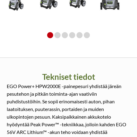
Tekniset tiedot
EGO Power+ HPW2000E -painepesuri yhdistää järeän
pesutehon ja pitkän toiminta-ajan vaativiin
puhdistustöihin. Se sopii erinomaisesti auton, pihan
laatoituksen, puuterassin, portaiden ja muiden
ulkopintojen pesuun. Kaksipaikkainen akkukotelo
hyödyntää Peak Power™ -tekniikkaa, jolloin kahden EGO
56V ARC Lithium™ -akun teho voidaan yhdistää