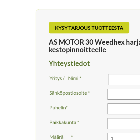
KYSY TARJOUS TUOTTEESTA
AS MOTOR 30 Weedhex harja
kestopinnoitteelle
Yhteystiedot
Nimi *
Sähköpostiosoite *
Puhelin
Paikkakunta *
Määrä