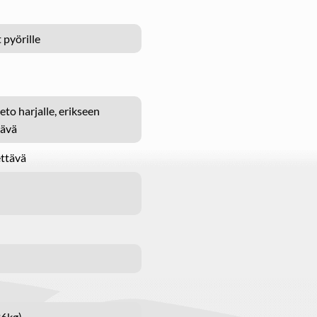
t pyörille
to harjalle, erikseen
tävä
ttävä
36kg)