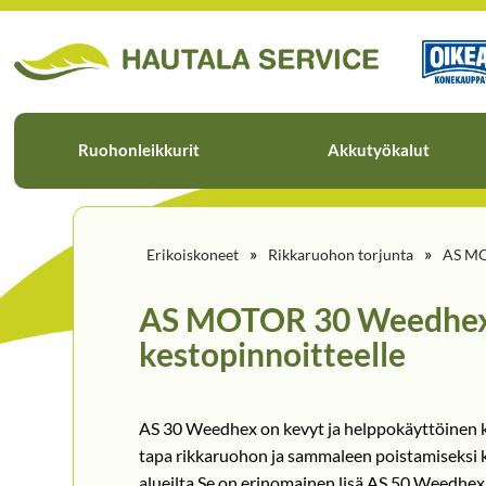
Ruohonleikkurit
Akkutyökalut
»
»
Erikoiskoneet
Rikkaruohon torjunta
AS MO
AS MOTOR 30 Weedhex 
kestopinnoitteelle
AS 30 Weedhex on kevyt ja helppokäyttöinen k
tapa rikkaruohon ja sammaleen poistamiseksi 
alueilta Se on erinomainen lisä AS 50 Weedhex 