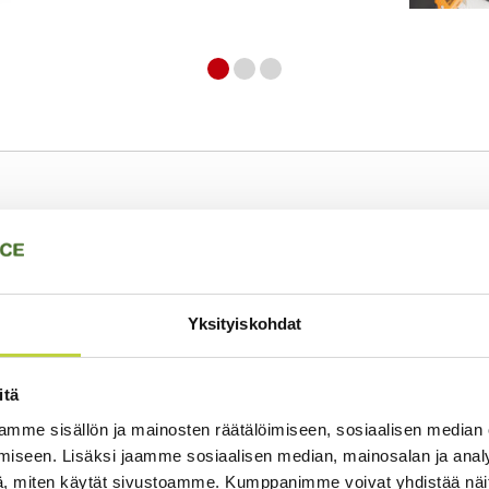
Tekniset tiedot
Yksityiskohdat
AS Motor esite
itä
AS Motor tehtaan englanninkielinen esite
mme sisällön ja mainosten räätälöimiseen, sosiaalisen median
› Avaa esite
iseen. Lisäksi jaamme sosiaalisen median, mainosalan ja analy
, miten käytät sivustoamme. Kumppanimme voivat yhdistää näitä t