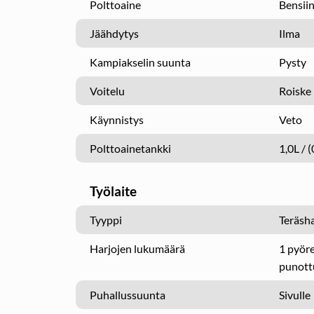
Polttoaine
Bensiin
Jäähdytys
Ilma
Kampiakselin suunta
Pysty
Voitelu
Roiske
Käynnistys
Veto
Polttoainetankki
1,0L / (
Työlaite
Tyyppi
Teräsha
Harjojen lukumäärä
1 pyöre
punott
Puhallussuunta
Sivulle