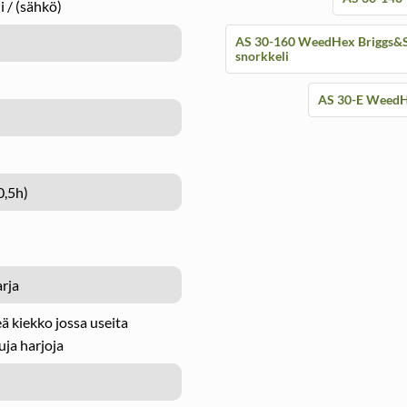
i / (sähkö)
AS 30-160 WeedHex Briggs&Str
snorkkeli
AS 30-E WeedHe
0,5h)
rja
ä kiekko jossa useita
uja harjoja