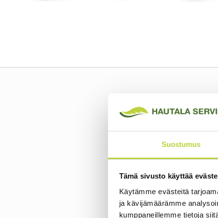
Suostumus
Tämä sivusto käyttää eväste
Käytämme evästeitä tarjoama
ja kävijämäärämme analysoim
kumppaneillemme tietoja siitä