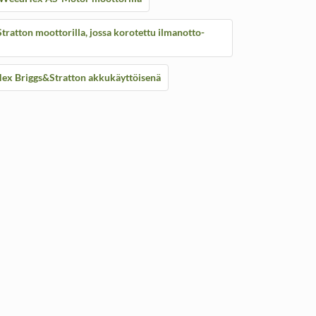
atton moottorilla, jossa korotettu ilmanotto-
x Briggs&Stratton akkukäyttöisenä