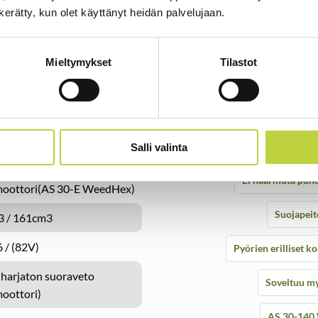
n kerätty, kun olet käyttänyt heidän palvelujaan.
Mieltymykset
Tilastot
AS 30 Weedhex on kevyt ja helpo
or XP-140 OHV (AS 30-
pintojen puhdistamiseen rikka
eedHex)
Laite 
&Stratton 750EX-Series
AS 30-160 WeedHex)
Tarkoitettu kesto
Salli valinta
Stratton 82Li Series
Ei naarmuta puhd
oottori(AS 30-E WeedHex)
Suojapeit
 / 161cm3
6 / (82V)
Pyörien erilliset k
iliharjaton suoraveto
Soveltuu my
oottori)
AS 30-140