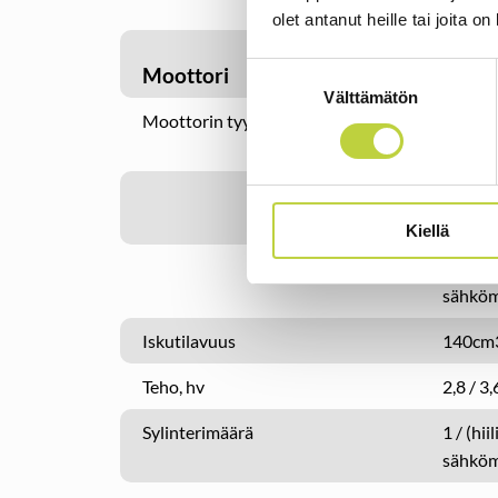
olet antanut heille tai joita o
Suostumuksen
Moottori
Välttämätön
valinta
Moottorin tyyppi
AS Mot
140 W
Briggs
DOV (
Kiellä
Briggs&
sähköm
Iskutilavuus
140cm3
Teho, hv
2,8 / 3,
Sylinterimäärä
1 / (hi
sähköm