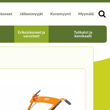
okoneet
Jälleenmyyjät
Konemyynti
Myymälä
Erikoiskoneet ja
Työkalut ja
varusteet
kemikaalit