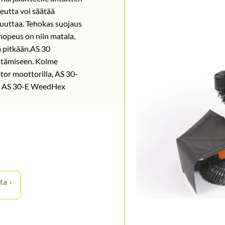
eutta voi säätää
muuttaa. Tehokas suojaus
nopeus on niin matala,
öä pitkään.AS 30
istämiseen. Kolme
r moottorilla, AS 30-
kä AS 30-E WeedHex
ta