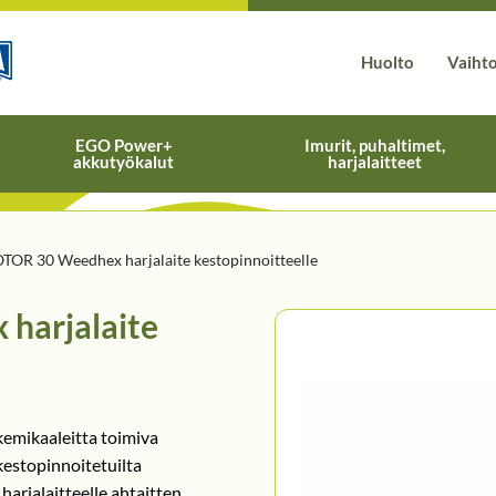
Huolto
Vaiht
EGO Power+
Imurit, puhaltimet,
akkutyökalut
harjalaitteet
TOR 30 Weedhex harjalaite kestopinnoitteelle
harjalaite
emikaaleitta toimiva
kestopinnoitetuilta
harjalaitteelle ahtaitten