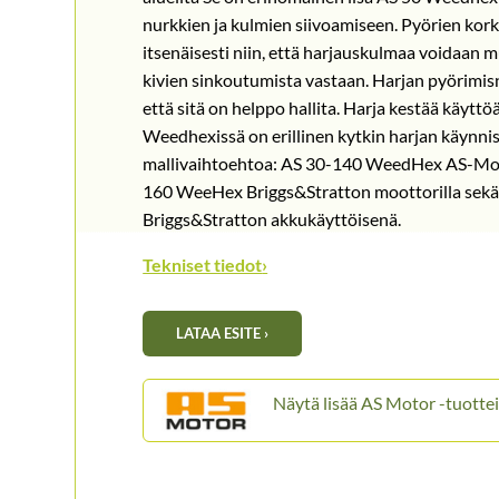
nurkkien ja kulmien siivoamiseen. Pyörien kork
itsenäisesti niin, että harjauskulmaa voidaan 
kivien sinkoutumista vastaan. Harjan pyörimis
että sitä on helppo hallita. Harja kestää käytt
Weedhexissä on erillinen kytkin harjan käynn
mallivaihtoehtoa: AS 30-140 WeedHex AS-Moto
160 WeeHex Briggs&Stratton moottorilla se
Briggs&Stratton akkukäyttöisenä.
Tekniset tiedot
›
LATAA ESITE ›
AS Motor -tuottei