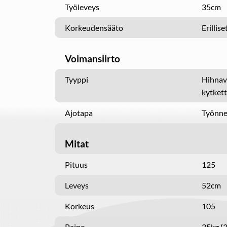
Työleveys
35cm
Korkeudensääto
Erillise
Voimansiirto
Tyyppi
Hihnave
kytket
Ajotapa
Työnne
Mitat
Pituus
125
Leveys
52cm
Korkeus
105
Paino
35kg (