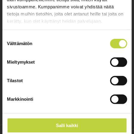
sivustoamme. Kumppanimme voivat yhdistää näitä
Hautala Service / Oikea Konekauppa Pro Oy
tietoja muihin tietoihin, joita olet antanut heille tai joita on
Yrittäjäntie 1, 60800 Ilmajoki
kerätty, kun olet käyttänyt heidän palvelujaan.
Myymälä
Avoinna 8.00 - 16.00, la suljettu
Suostumuksen
Välttämätön
valinta
› Konemyynti
› Myymälä
Mieltymykset
Tilastot
Markkinointi
Salli kaikki