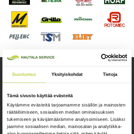
Suostumus
Yksityiskohdat
Tietoja
Ympäristönhoitolaitteet
Tämä sivusto käyttää evästeitä
ammattilaisille
Käytämme evästeitä tarjoamamme sisällön ja mainosten
räätälöimiseen, sosiaalisen median ominaisuuksien
tukemiseen ja kävijämäärämme analysoimiseen. Lisäksi
OTA YHTEYTTÄ
jaamme sosiaalisen median, mainosalan ja analytiikka-
alan kumppaneillemme tietoja siitä, miten käytät