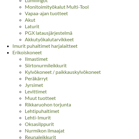
Lumilingot
Monitoimityökalut Multi-Tool
Vapaa-ajan tuotteet
Akut
Laturit
PGX latausjärjestelmä
Akkutyökalutarvikkeet
Imurit puhaltimet harjalaitteet
Erikoiskoneet
Ilmastimet
Siirtonurmileikkurit
Kylvökoneet / paikkauskylvökoneet
Peräkärryt
Jyrsimet
Levittimet
Muut tuotteet
Rikkaruohon torjunta
Lehtipuhaltimet
Lehti-Imurit
Oksasilppurit
Nurmikon ilmaajat
Reunaleikkurit