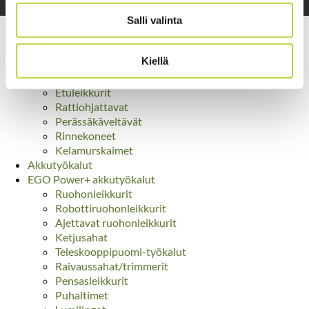
Salli valinta
Yhteystiedot ›
Etusivu
Kiellä
Ruohonleikkurit
Keskileikkurit
Etuleikkurit
Rattiohjattavat
Perässäkäveltävät
Rinnekoneet
Kelamurskaimet
Akkutyökalut
EGO Power+ akkutyökalut
Ruohonleikkurit
Robottiruohonleikkurit
Ajettavat ruohonleikkurit
Ketjusahat
Teleskooppipuomi-työkalut
Raivaussahat/trimmerit
Pensasleikkurit
Puhaltimet