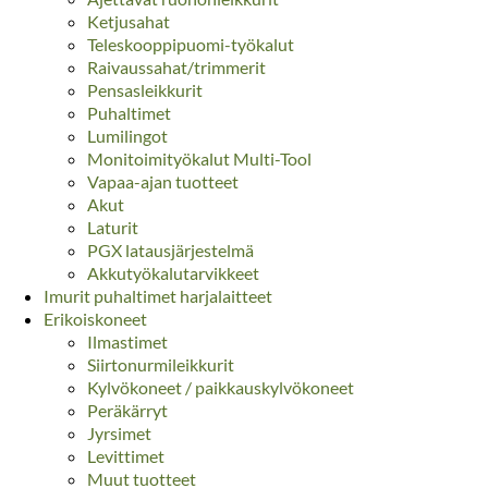
Ketjusahat
Teleskooppipuomi-työkalut
Raivaussahat/trimmerit
Pensasleikkurit
Puhaltimet
Lumilingot
Monitoimityökalut Multi-Tool
Vapaa-ajan tuotteet
Akut
Laturit
PGX latausjärjestelmä
Akkutyökalutarvikkeet
Imurit puhaltimet harjalaitteet
Erikoiskoneet
Ilmastimet
Siirtonurmileikkurit
Kylvökoneet / paikkauskylvökoneet
Peräkärryt
Jyrsimet
Levittimet
Muut tuotteet