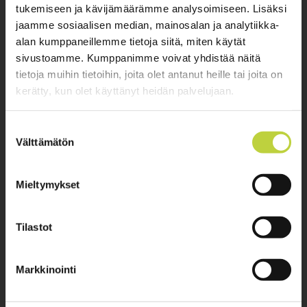
ammattilaisille
tukemiseen ja kävijämäärämme analysoimiseen. Lisäksi
jaamme sosiaalisen median, mainosalan ja analytiikka-
alan kumppaneillemme tietoja siitä, miten käytät
OTA YHTEYTTÄ
sivustoamme. Kumppanimme voivat yhdistää näitä
tietoja muihin tietoihin, joita olet antanut heille tai joita on
kerätty, kun olet käyttänyt heidän palvelujaan.
Hautala Service / Oikea Konekauppa Pro Oy
Yrittäjäntie 1, 60800 Ilmajoki
Suostumuksen
Välttämätön
valinta
Myymälä
Avoinna 8.00 - 16.00, la suljettu
Mieltymykset
› Konemyynti
› Myymälä
Tilastot
Markkinointi