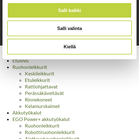
Salli kaikki
Salli valinta
Kiellä
Yhteystiedot ›
Etusivu
Ruohonleikkurit
Keskileikkurit
Etuleikkurit
Rattiohjattavat
Perässäkäveltävät
Rinnekoneet
Kelamurskaimet
Akkutyökalut
EGO Power+ akkutyökalut
Ruohonleikkurit
Robottiruohonleikkurit
Ajettavat ruohonleikkurit