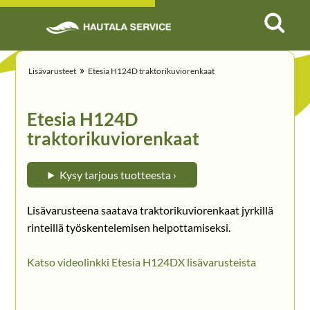
»
Lisävarusteet
Etesia H124D traktorikuviorenkaat
Etesia H124D
traktorikuviorenkaat
Kysy tarjous tuotteesta ›
Lisävarusteena saatava traktorikuviorenkaat jyrkillä
rinteillä työskentelemisen helpottamiseksi.
Katso videolinkki Etesia H124DX lisävarusteista