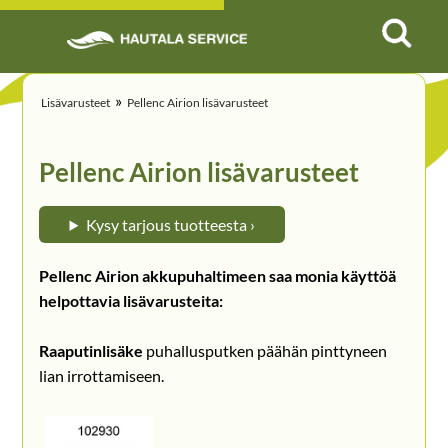
»
Lisävarusteet
Pellenc Airion lisävarusteet
Pellenc Airion lisävarusteet
Kysy tarjous tuotteesta ›
Pellenc Airion akkupuhaltimeen saa monia käyttöä
helpottavia lisävarusteita:
Raaputinlisäke
puhallusputken päähän pinttyneen
lian irrottamiseen.