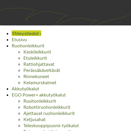
Yhteystiedot ›
Etusivu
Ruohonleikkurit
Keskileikkurit
Etuleikkurit
Rattiohjattavat
Perässäkäveltävät
Rinnekoneet
Kelamurskaimet
Akkutyökalut
EGO Power+ akkutyökalut
Ruohonleikkurit
Robottiruohonleikkurit
Ajettavat ruohonleikkurit
Ketjusahat
Teleskooppipuomi-työkalut