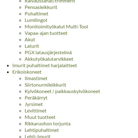
Raivaussahat/trimmerit
Pensasleikkurit
Puhaltimet
Lumilingot
Monitoimityökalut Multi-Tool
Vapaa-ajan tuotteet
Akut
Laturit
PGX latausjärjestelmä
Akkutyökalutarvikkeet
Imurit puhaltimet harjalaitteet
Erikoiskoneet
Ilmastimet
Siirtonurmileikkurit
Kylvökoneet / paikkauskylvökoneet
Peräkärryt
Jyrsimet
Levittimet
Muut tuotteet
Rikkaruohon torjunta
Lehtipuhaltimet
Lehti-Imurit