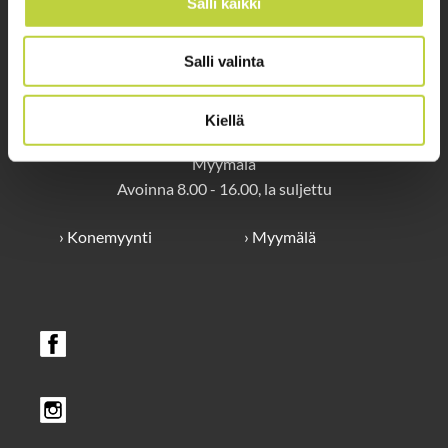
Salli kaikki
OTA YHTEYTTÄ
Salli valinta
Hautala Service / Oikea Konekauppa Pro Oy
Yrittäjäntie 1, 60800 Ilmajoki
Kiellä
Myymälä
Avoinna 8.00 - 16.00, la suljettu
› Konemyynti
› Myymälä