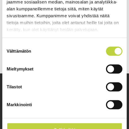
jaamme sosiaalisen median, mainosalan ja analytiikka-
alan kumppaneillemme tietoja siitä, miten käytät
sivustoamme. Kumppanimme voivat yhdistää näitä
tietoja muihin tietoihin, joita olet antanut heille tai joita on
kerätty, kun olet käyttänyt heidän palvelujaan.
Suostumuksen
Välttämätön
valinta
Mieltymykset
Tilastot
Markkinointi
Ympäristönhoitolaitteet
ammattilaisille