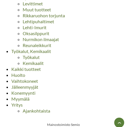
Levittimet
Muut tuotteet
Rikkaruohon torjunta
Lehtipuhaltimet
Lehti-Imurit
Oksasilppurit
Nurmikon ilmaajat
Reunaleikkurit
Työkalut, Kemikaalit
Työkalut
Kemikaalit
Kaikki tuotteet
Huolto
Vaihtokoneet
Jälleenmyyjät
Konemyynti
Myymälä
Yritys
Ajankohtaista
›
Mainostoimisto Semio