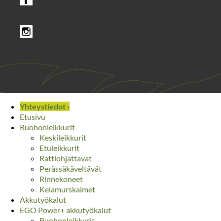
Yhteystiedot ›
Etusivu
Ruohonleikkurit
Keskileikkurit
Etuleikkurit
Rattiohjattavat
Perässäkäveltävät
Rinnekoneet
Kelamurskaimet
Akkutyökalut
EGO Power+ akkutyökalut
Ruohonleikkurit