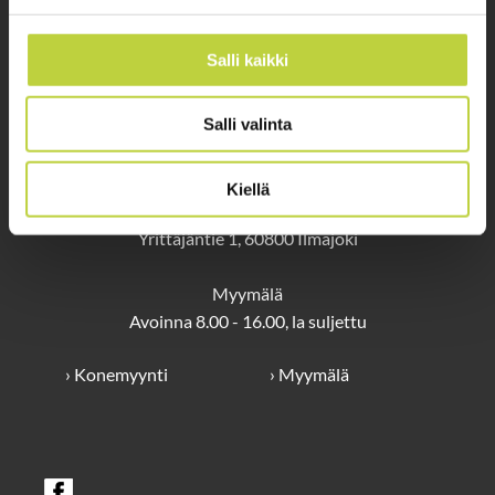
Ympäristönhoitolaitteet
ammattilaisille
Salli kaikki
Salli valinta
OTA YHTEYTTÄ
Kiellä
Hautala Service / Oikea Konekauppa Pro Oy
Yrittäjäntie 1, 60800 Ilmajoki
Myymälä
Avoinna 8.00 - 16.00, la suljettu
› Konemyynti
› Myymälä