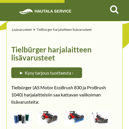
»
Lisävarusteet
Tielbürger harjalaitteen lisävarusteet
Tielbürger harjalaitteen
lisävarusteet
Kysy tarjous tuotteesta ›
Tielbürger (AS Motor EcoBrush 830 ja ProBrush
1040) harjalaitteisiin saa kattavan valikoiman
lisävarusteita: