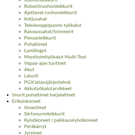
Robottiruohonleikkurit
Ajettavat ruohonleikkurit
Ketjusahat
Teleskooppipuomi-työkalut
Raivaussahat/trimmerit
Pensasleikkurit
Puhaltimet
Lumilingot
Monitoimityökalut Multi-Tool
Vapaa-ajan tuotteet
Akut
Laturit
PGX latausjärjestelmä
Akkutyökalutarvikkeet
Imurit puhaltimet harjalaitteet
Erikoiskoneet
Ilmastimet
Siirtonurmileikkurit
Kylvökoneet / paikkauskylvökoneet
Peräkärryt
Jyrsimet