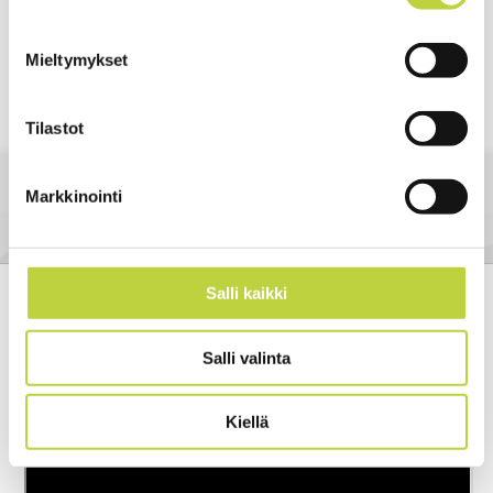
Mitat
Ohjainsanka säätyy ylös-alas sekä kummalekin sivulle
Pituus
145cm
Mieltymykset
Leveys
55cm (pyörien leveys)
Erinomainen näkyvyys
Huippukevyt käyttää
Tilastot
Korkeus
105cm
Leikkuuleveys 60cm
Paino vain 48kg
Paino
48kg
Tehokas suojaus roiskeita vastaan
Markkinointi
Lisävarusteet
Teräsharja voimansiirtoineen 9M7411
Salli kaikki
Grillo HWT 570 Multiforce työnnettävä
trimmeri
Salli valinta
Kiellä