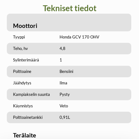
Tekniset tiedot
Moottori
Tyyppi
Honda GCV 170 OHV
Teho, hv
4,8
Sylinterimäärä
1
Polttoaine
Bensiini
Jäähdytys
Ilma
Kampiakselin suunta
Pysty
Käynnistys
Veto
Polttoainetankki
0,91L
Terälaite