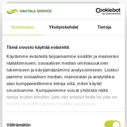
Tyyppi
Siimatrimmeri
Siimojen lukumäärä
2 pujotettavaa siimaa
Suostumus
Yksityiskohdat
Tietoja
Käynnistys
Mekaaninen kytkin
Työleveys
60cm
Tämä sivusto käyttää evästeitä
Korkeudensäädin
Mekaaninen kallistus vivulla
Käytämme evästeitä tarjoamamme sisällön ja mainosten
Leikkuukorkeudet
1,5- 3 - 5 - 6cm
räätälöimiseen, sosiaalisen median ominaisuuksien
tukemiseen ja kävijämäärämme analysoimiseen. Lisäksi
NÄYTÄ LISÄÄ ›
Voimansiirto
jaamme sosiaalisen median, mainosalan ja analytiikka-
alan kumppaneillemme tietoja siitä, miten käytät
Tyyppi
Työnnettävä
sivustoamme. Kumppanimme voivat yhdistää näitä
tietoja muihin tietoihin, joita olet antanut heille tai joita on
Grillo HWT 570 Multiforce on tehokas siimatrimmeri
Pyörät
kerätty, kun olet käyttänyt heidän palvelujaan.
Moottori Honda GCV170
Erittäin hiljainen ja värinätön käynti
Keskellä
16" (halk. 41cm)
Suostumuksen
Runko on kallistettavissa oikealle ja vasemmalle
Välttämätön
valinta