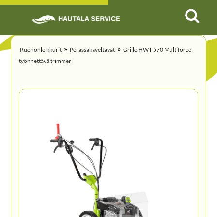
»
»
Ruohonleikkurit
Perässäkäveltävät
Grillo HWT 570 Multiforce
työnnettävä trimmeri