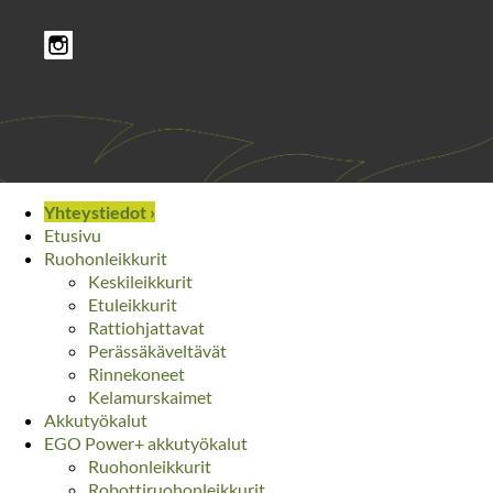
Yhteystiedot ›
Etusivu
Ruohonleikkurit
Keskileikkurit
Etuleikkurit
Rattiohjattavat
Perässäkäveltävät
Rinnekoneet
Kelamurskaimet
Akkutyökalut
EGO Power+ akkutyökalut
Ruohonleikkurit
Robottiruohonleikkurit