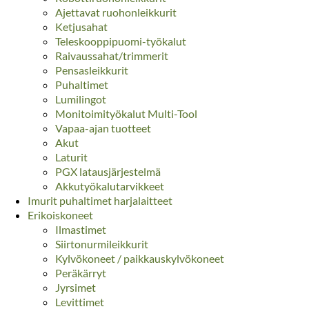
Ajettavat ruohonleikkurit
Ketjusahat
Teleskooppipuomi-työkalut
Raivaussahat/trimmerit
Pensasleikkurit
Puhaltimet
Lumilingot
Monitoimityökalut Multi-Tool
Vapaa-ajan tuotteet
Akut
Laturit
PGX latausjärjestelmä
Akkutyökalutarvikkeet
Imurit puhaltimet harjalaitteet
Erikoiskoneet
Ilmastimet
Siirtonurmileikkurit
Kylvökoneet / paikkauskylvökoneet
Peräkärryt
Jyrsimet
Levittimet