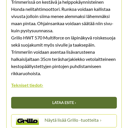
Trimmerissä on kestävä ja helppokäynnisteinen
Honda nelitahtimoottori. Runkoa voidaan kallistaa
vivusta jolloin siima menee alemmaksi lähemmäksi
maan pintaa. Ohjainsankaa voidaan säätää niin sivu-
kuin pystysuunnassa.
Grillo HWT 570 Multiforce on läpinäkyvä roiskesuoja
sekä suojakumit myös sivulle ja taaksepäin.
Trimmeriin voidaan asentaa lisävarusteena
halkaisijaltaan 35cm teräsharjakiekko vetolaitteineen
kestopäällystettyjen pintojen puhdistamiseen
rikkaruohoista.
Tekniset tiedot
›
LATAA ESITE ›
Grillo -tuotteita