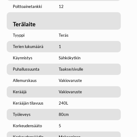
Polttoainetankki
12
Terälaite
Tyyppi
Teräs
Terien lukumäärä
1
Käynnistys
Sähkökytkin
Puhallussuunta
Taakse/sivulle
Allemurskaus
Vakiovaruste
Kerääjä
Vakiovaruste
Kerääjän tilavuus
240L
Työleveys
80cm
Korkeudensääto
5
Korkeudensäädin
Mekaaninen