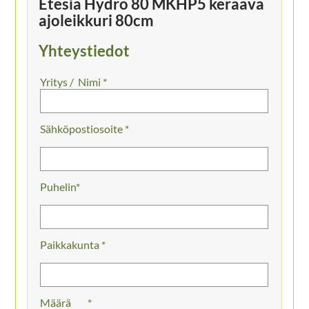
Etesia Hydro 80 MKHP5 keräävä
ajoleikkuri 80cm
Yhteystiedot
Nimi *
Sähköpostiosoite *
Puhelin
Paikkakunta *
Määrä