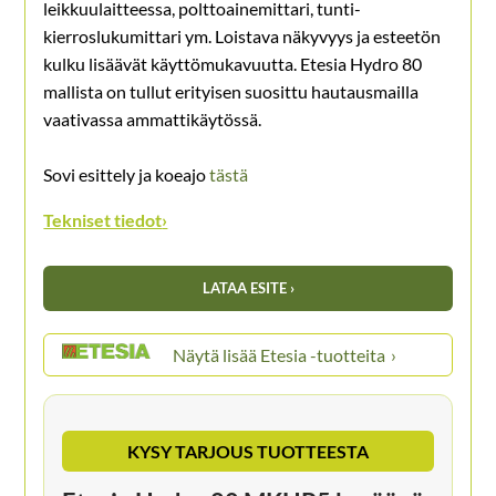
leikkuulaitteessa, polttoainemittari, tunti-
kierroslukumittari ym. Loistava näkyvyys ja esteetön
kulku lisäävät käyttömukavuutta. Etesia Hydro 80
mallista on tullut erityisen suosittu hautausmailla
vaativassa ammattikäytössä.
Sovi esittely ja koeajo
tästä
Tekniset tiedot
›
LATAA ESITE ›
Etesia -tuotteita
KYSY TARJOUS TUOTTEESTA