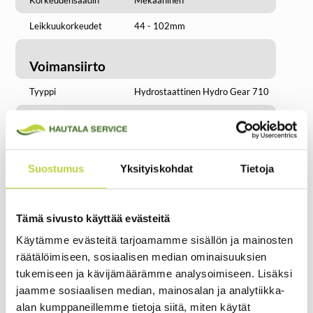
Leikkuukorkeudet
44 - 102mm
Voimansiirto
Tyyppi
Hydrostaattinen Hydro Gear 710
Nopeudensääto
Portaaton
Ajotapa
Ratti
Suostumus
Yksityiskohdat
Tietoja
Nopeus eteen km/h
0 - 9
Nopeus taakse km/h
0 - 9
Tämä sivusto käyttää evästeitä
Renkaat
Käytämme evästeitä tarjoamamme sisällön ja mainosten
räätälöimiseen, sosiaalisen median ominaisuuksien
Edessä
13.0 x 5.0 - 8
tukemiseen ja kävijämäärämme analysoimiseen. Lisäksi
Takana
16 x 6.5 - 8
jaamme sosiaalisen median, mainosalan ja analytiikka-
alan kumppaneillemme tietoja siitä, miten käytät