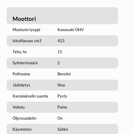
Moottori
Mootorin tyyppi
Kawasaki OHV
Iskutilavuus cm3
423
Teho, hv
15
Sylinterimäärä
2
Polttoaine
Bensiini
Jäähdytys
Ilma
Kampiakselin suunta
Pysty
Voitelu
Paine
Öljynsuodatin
On
Käynnistys
Sähkö