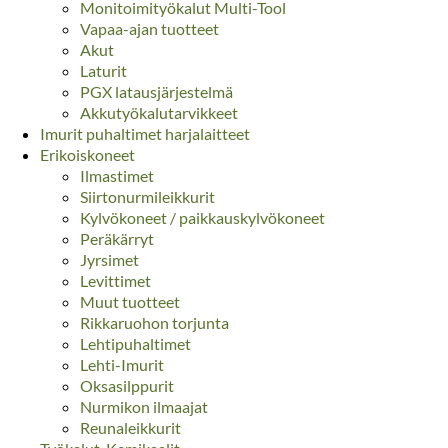
Monitoimityökalut Multi-Tool
Vapaa-ajan tuotteet
Akut
Laturit
PGX latausjärjestelmä
Akkutyökalutarvikkeet
Imurit puhaltimet harjalaitteet
Erikoiskoneet
Ilmastimet
Siirtonurmileikkurit
Kylvökoneet / paikkauskylvökoneet
Peräkärryt
Jyrsimet
Levittimet
Muut tuotteet
Rikkaruohon torjunta
Lehtipuhaltimet
Lehti-Imurit
Oksasilppurit
Nurmikon ilmaajat
Reunaleikkurit