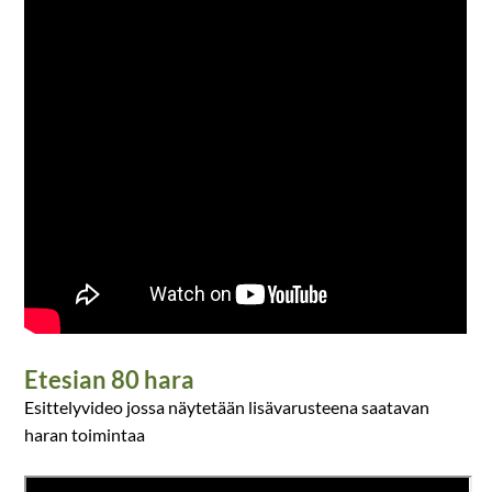
Etesian 80 hara
Esittelyvideo jossa näytetään lisävarusteena saatavan
haran toimintaa