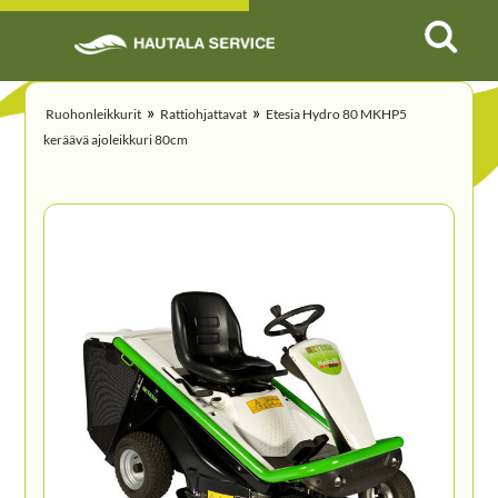
»
»
Ruohonleikkurit
Rattiohjattavat
Etesia Hydro 80 MKHP5
keräävä ajoleikkuri 80cm