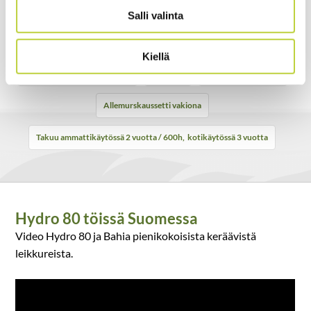
Hydrostaattivoimansiirto
Ketterä, pieni kääntösäde
Salli valinta
Leikkuuleveys 80cm
Sähköinen leikkuulaitteen kytkentä
Kiellä
Leikkuulaitteen lisäpyörästö
Työvalot
Kerääjän koko 240L
Allemurskaussetti vakiona
Takuu ammattikäytössä 2 vuotta / 600h, kotikäytössä 3 vuotta
Hydro 80 töissä Suomessa
Video Hydro 80 ja Bahia pienikokoisista keräävistä
leikkureista.