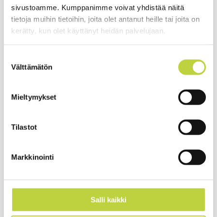
sivustoamme. Kumppanimme voivat yhdistää näitä
Mitat
tietoja muihin tietoihin, joita olet antanut heille tai joita on
Pituus
197cm
kerätty, kun olet käyttänyt heidän palvelujaan.
Leveys
82,5cm
Suostumuksen
Korkeus
117kcm
Välttämätön
valinta
Paino
240kg
Mieltymykset
Työteho
Työteho
7000m2/h
Tilastot
Markkinointi
Etesia Hydro 80 on tehokkaasti keräävä ajoleikkuri
Salli kaikki
Moottori Kawasaki 2-syl 15hv bensiinimoottori