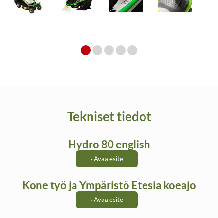
Tekniset tiedot
Hydro 80 english
› Avaa esite
Kone työ ja Ympäristö Etesia koeajo
› Avaa esite