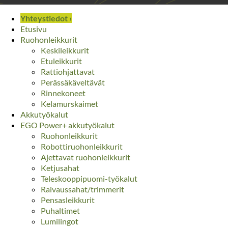
Yhteystiedot ›
Etusivu
Ruohonleikkurit
Keskileikkurit
Etuleikkurit
Rattiohjattavat
Perässäkäveltävät
Rinnekoneet
Kelamurskaimet
Akkutyökalut
EGO Power+ akkutyökalut
Ruohonleikkurit
Robottiruohonleikkurit
Ajettavat ruohonleikkurit
Ketjusahat
Teleskooppipuomi-työkalut
Raivaussahat/trimmerit
Pensasleikkurit
Puhaltimet
Lumilingot