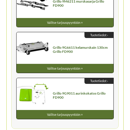
Grillo 9M6211 murskasarja Grillo
FD900
Valitse tarjouspyyntöön +
Tuotetiedot ›
Grillo 9G6611 kelamurskain 130cm
Grillo FD900
Valitse tarjouspyyntöön +
Tuotetiedot ›
Grillo 9G9011 aurinkokatos Grillo
FD900
Valitse tarjouspyyntöön +