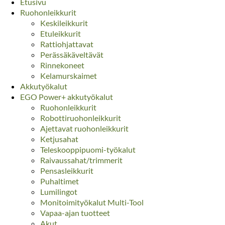
Etusivu
Ruohonleikkurit
Keskileikkurit
Etuleikkurit
Rattiohjattavat
Perässäkäveltävät
Rinnekoneet
Kelamurskaimet
Akkutyökalut
EGO Power+ akkutyökalut
Ruohonleikkurit
Robottiruohonleikkurit
Ajettavat ruohonleikkurit
Ketjusahat
Teleskooppipuomi-työkalut
Raivaussahat/trimmerit
Pensasleikkurit
Puhaltimet
Lumilingot
Monitoimityökalut Multi-Tool
Vapaa-ajan tuotteet
Akut