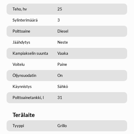
Teho, hv
25
Sylinterimäärä
3
Polttoaine
Diesel
Jäähdytys
Neste
Kampiakselin suunta
Vaaka
Voitelu
Paine
Öljynsuodatin
On
Käynnistys
Sähkö
Polttoainetankki, l
31
Terälaite
Tyyppi
Grillo