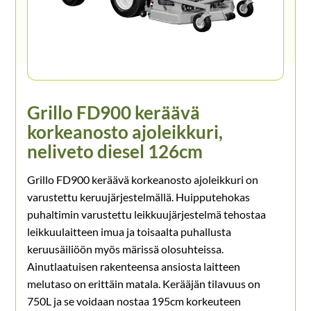
Grillo FD900 keräävä
korkeanosto ajoleikkuri,
neliveto diesel 126cm
Grillo FD900 keräävä korkeanosto ajoleikkuri on
varustettu keruujärjestelmällä. Huipputehokas
puhaltimin varustettu leikkuujärjestelmä tehostaa
leikkuulaitteen imua ja toisaalta puhallusta
keruusäiliöön myös märissä olosuhteissa.
Ainutlaatuisen rakenteensa ansiosta laitteen
melutaso on erittäin matala. Kerääjän tilavuus on
750L ja se voidaan nostaa 195cm korkeuteen