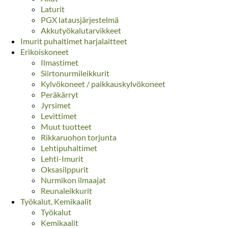
Laturit
PGX latausjärjestelmä
Akkutyökalutarvikkeet
Imurit puhaltimet harjalaitteet
Erikoiskoneet
Ilmastimet
Siirtonurmileikkurit
Kylvökoneet / paikkauskylvökoneet
Peräkärryt
Jyrsimet
Levittimet
Muut tuotteet
Rikkaruohon torjunta
Lehtipuhaltimet
Lehti-Imurit
Oksasilppurit
Nurmikon ilmaajat
Reunaleikkurit
Työkalut, Kemikaalit
Työkalut
Kemikaalit