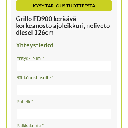
KYSY TARJOUS TUOTTEESTA
Grillo FD900 keräävä
korkeanosto ajoleikkuri, neliveto
diesel 126cm
Yhteystiedot
Nimi *
Sähköpostiosoite *
Puhelin
Paikkakunta *