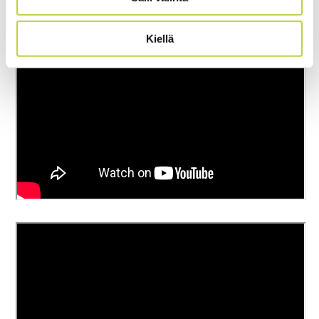
Korkeus
207cm-(166cm turvakaari taitettuna)
Kiellä
Paino
980kg
9.000m2/h
Työteho