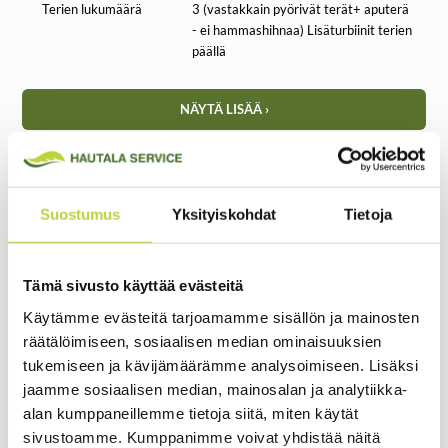
Terien lukumäärä
3 (vastakkain pyörivät terät+ aputerä
- ei hammashihnaa) Lisäturbiinit terien
päällä
Käynnistys
Sähkökytkin
NÄYTÄ LISÄÄ ›
Puhallussuunta
Taakse
Allemurskaus
Lisävaruste
Kerääjä
Korkeanosto 195cm vakiona
Grillo FD900 on huipputehokas keruujärjestelmä
Suostumus
Yksityiskohdat
Tietoja
Kerääjän tilavuus
750L
Moottori Yanmar 3-syl dieselmoottori
Työleveys
126cm
Tämä sivusto käyttää evästeitä
Erittäin hiljainen ja värinätön käynti
Hydrostaattivoimansiirto
Korkeudensääto
Portaaton
Käytämme evästeitä tarjoamamme sisällön ja mainosten
Jatkuva neliveto, lisäksi tasauspyörästön lukko
räätälöimiseen, sosiaalisen median ominaisuuksien
Korkeudensäädin
Sähköinen
tukemiseen ja kävijämäärämme analysoimiseen. Lisäksi
Leikkuukorkeudet
Ketterä, pieni kääntösäde (37cm)
2 - 10cm
Erinomainen näkyvyys
jaamme sosiaalisen median, mainosalan ja analytiikka-
alan kumppaneillemme tietoja siitä, miten käytät
Ohjaustehostin
Kompaktinkokoinen, sopiva ahtaillekin alueille
sivustoamme. Kumppanimme voivat yhdistää näitä
Voimansiirto