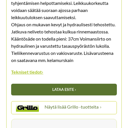
tyhjentämisen helpottamiseksi. Leikkuukorkeutta
voidaan säätää suoraan ajossa parhaan
leikkuutuloksen saavuttamiseksi.
Ohjaus on mukavan kevyt ja hydraulisesti tehostettu.
Jatkuva neliveto tehostaa kulkua rinnemaastossa.
Kääntösäde on todella pieni: 37cm Voimansiirto on
hydraulinen ja varustettu tasauspyörästön lukolla.
Tieliikennevarustus on vakiovaruste. Lisävarusteena
on saatavana mm. kelamurskain
Tekniset tiedot
›
LATAA ESITE ›
Grillo -tuotteita