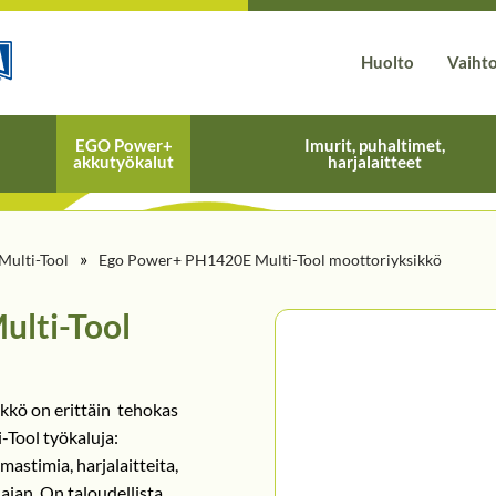
Huolto
Vaiht
EGO Power+
Imurit, puhaltimet,
akkutyökalut
harjalaitteet
»
Multi-Tool
Ego Power+ PH1420E Multi-Tool moottoriyksikkö
lti-Tool
kö on erittäin tehokas
i-Tool työkaluja:
mastimia, harjalaitteita,
ajan. On taloudellista,