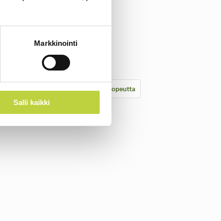
Markkinointi
oottoriyksikkö
Helppo käyttää
-Tool työkaluille
2 portaatonta nopeutta
Salli kaikki
 2,8kg
Kevyt hiilikuiturunko