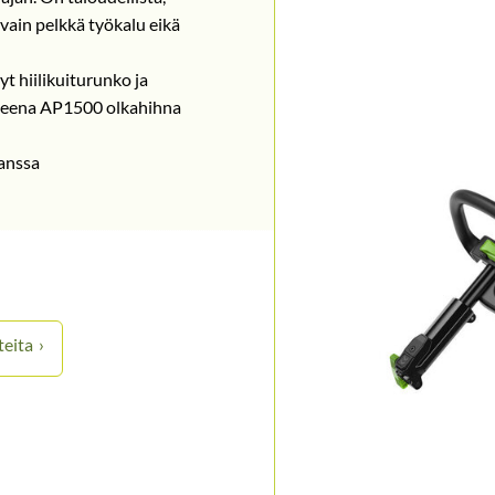
vain pelkkä työkalu eikä
t hiilikuiturunko ja
steena AP1500 olkahihna
kanssa
teita