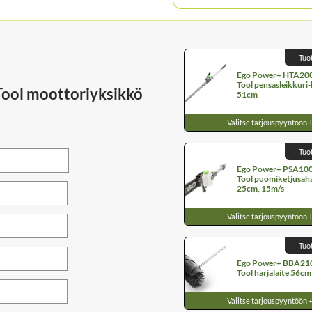
Tuo
Ego Power+ HTA200
Tool pensasleikkuri-l
ool moottoriyksikkö
51cm
Valitse tarjouspyyntöön 
Tuo
Ego Power+ PSA100
Tool puomiketjusaha 
25cm, 15m/s
Valitse tarjouspyyntöön 
Tuo
Ego Power+ BBA210
Tool harjalaite 56cm
Valitse tarjouspyyntöön 