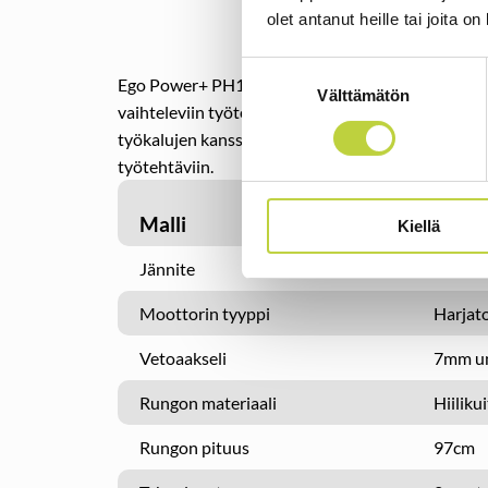
olet antanut heille tai joita o
Suostumuksen
Ego Power+ PH1420E Multi-Tool moottoriyksikk
Välttämätön
valinta
vaihteleviin työtehtäviin. Se on yhteensopiva my
työkalujen kanssa. 2 portaatonta nopeutta takaa 
työtehtäviin.
Malli
Ego 
Kiellä
Jännite
56V
Moottorin tyyppi
Harjat
Vetoaakseli
7mm um
Rungon materiaali
Hiiliku
Rungon pituus
97cm