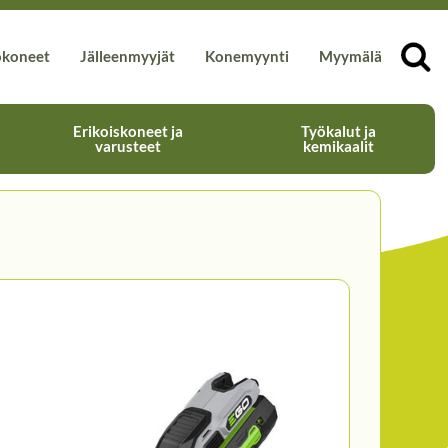
okoneet
Jälleenmyyjät
Konemyynti
Myymälä
Erikoiskoneet ja
Työkalut ja
varusteet
kemikaalit