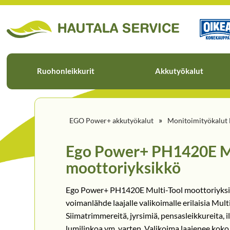
Ruohonleikkurit
Akkutyökalut
»
EGO Power+ akkutyökalut
Monitoimityökalut 
Ego Power+ PH1420E Mu
moottoriyksikkö
Ego Power+ PH1420E Multi-Tool moottoriyksik
voimanlähde laajalle valikoimalle erilaisia Mult
Siimatrimmereitä, jyrsimiä, pensasleikkureita, il
lumilinkoa ym. varten. Valikoima laajenee koko 