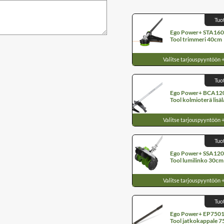
Tuo
Ego Power+ STA1600
Tool trimmeri 40cm
Valitse tarjouspyyntöön 
Tuo
Ego Power+ BCA120
Tool kolmioterä lisä
Valitse tarjouspyyntöön 
Tuo
Ego Power+ SSA1200
Tool lumilinko 30cm
Valitse tarjouspyyntöön 
Tuo
Ego Power+ EP7501 
Tool jatkokappale 