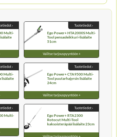
tetiedot ›
Tuotetiedot ›
0 Multi-
Ego Power+ HTA2000S Multi-
isälaite
Tool pensasleikkuri-lisälaite
51cm
+
Valitse tarjouspyyntöön +
tetiedot ›
Tuotetiedot ›
0 Multi-
Ego Power+ CTA9500 Multi-
lisälaite
Tool puutarhajyrsin lisälaite
24cm
+
Valitse tarjouspyyntöön +
tetiedot ›
Tuotetiedot ›
0 Multi-
Ego Power+ RTA2300
Rotocut Multi-Tool
kaksoisteräpää lisälaite 23cm
+
Valitse tarjouspyyntöön +