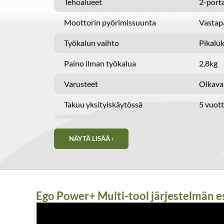
Tehoalueet
2-port
Moottorin pyörimissuunta
Vastap
Työkalun vaihto
Pikaluk
Paino ilman työkalua
2,8kg
Varusteet
Olkava
Takuu yksityiskäytössä
5 vuot
Takuu ammattikäytössä
2 vuot
NÄYTÄ LISÄÄ ›
Ego Power+ Multi-tool järjestelmän es