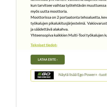
kun tarvitsee vaihtaa työtehtävän muuttuessa 
myös uutta moottoria.
Moottorissa on 2 portaatonta tehoaluetta, kevy
työkalujen pikalukitusjärjestelmä. Vakiovaru
ja säädettävä alakahva.
Yhteensopiva kaikkien Multi-Tool työkalujen 
Tekniset tiedot
›
LATAA ESITE ›
Ego Power+ -tuot