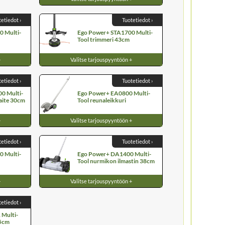
tetiedot ›
Tuotetiedot ›
 Multi-
Ego Power+ STA1700 Multi-
Tool trimmeri 43cm
+
Valitse tarjouspyyntöön +
tetiedot ›
Tuotetiedot ›
0 Multi-
Ego Power+ EA0800 Multi-
laite 30cm
Tool reunaleikkuri
+
Valitse tarjouspyyntöön +
tetiedot ›
Tuotetiedot ›
 Multi-
Ego Power+ DA1400 Multi-
Tool nurmikon ilmastin 38cm
+
Valitse tarjouspyyntöön +
tetiedot ›
Multi-
75cm