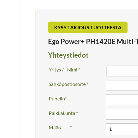
KYSY TARJOUS TUOTTEESTA
Ego Power+ PH1420E Multi-T
Yhteystiedot
Nimi *
Sähköpostiosoite *
Puhelin
Paikkakunta *
Määrä