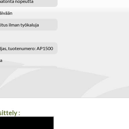
aatonta nopeutta
äivään
itus ilman työkaluja
ljas, tuotenumero: AP1500
ta
ta
ittely :