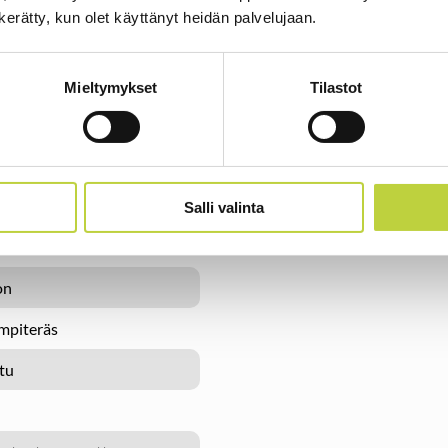
n kerätty, kun olet käyttänyt heidän palvelujaan.
Tekniset tiedot
ö on tehokas peruskone
Mieltymykset
Tilastot
ös vanhempien Multi-Tool
sopivan tehon kaikkiin
Multi-Tool m
Soveltuu kaikille Multi
Power+ PH1420E
Salli valinta
Paino vain
on
piteräs
itu